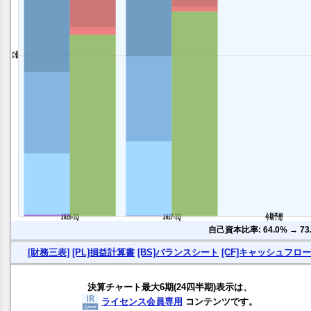
自己資本比率: 64.0% → 73
[財務三表]
[PL]損益計算書
[BS]バランスシート
[CF]キャッシュフロー
決算チャート最大6期(24四半期)表示は、
ライセンス会員専用
コンテンツです。