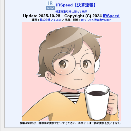
IRSpeed【決算速報】
特定商取引
法に基づく表示
Update 2025-10-28 Copyright (C) 2024
IRSpeed
運営：
株式会社フィスコ
／ 監修・開発：
はっしゃん投資家Vtuber
情報の利用は、利用者の責任で行ってください。当サイトは一切の責任を負いません。