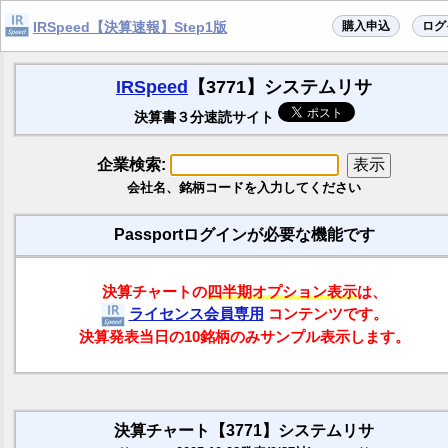
購入申込
ログ
IRSpeed【決算速報】Step1版
IRSpeed
【3771】システムリサ
決算書３分速読サイト
企業検索:
会社名、銘柄コードを入力してください
Passportログインが必要な機能です
決算チャートの
四半期オプション表示
は、
ライセンス会員専用
コンテンツです。
決算発表当日の10銘柄のみサンプル表示します。
決算チャート【3771】システムリサ