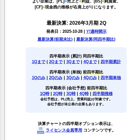
よい企業は、[PL]
■
売上と
■
利益、[BS]
■
純資産、
[CF]
■
現金残の推移が右肩上がりになります。
最新決算: 2026年3月期 2Q
発表日：2025-10-28 |
Y!適時開示
最新決算(前期末比)
|
最新決算(同四半期比)
四半期表示 (累計) 同四半期比
1Qまで
|
2Qまで
|
3Qまで
|
4Qまで
|
四半期累計
四半期表示 (単独)
前四半期比
1Qのみ
|
2Qのみ
|
3Qのみ
|
4Qのみ
|
四半期単独
四半期表示 (会社予想)
前四半期比
1Q時
|
2Q時
|
3Q時
|
4Q時
|
四半期推移
会社予想は、PL(売上、営業利益)が対象です。
会社予想が未公表の企業もあります。
決算チャートの四半期オプション表示は、
ライセンス会員専用
コンテンツです。