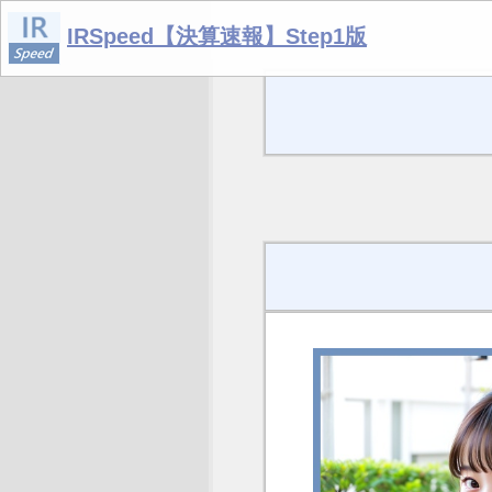
IRSpeed【決算速報】Step1版