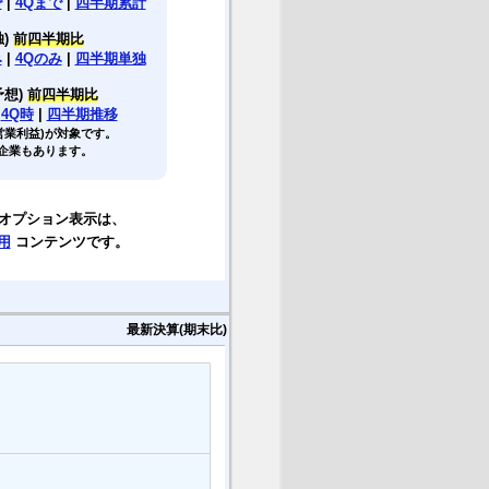
で
|
4Qまで
|
四半期累計
独)
前四半期比
み
|
4Qのみ
|
四半期単独
予想)
前四半期比
|
4Q時
|
四半期推移
営業利益)が対象です。
企業もあります。
オプション表示は、
用
コンテンツです。
最新決算(期末比)