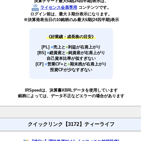
決算チャート最大6期(24四半期)表示は、
ライセンス会員専用
コンテンツです。
ログイン前は、最大３期分表示になります。
※決算発表当日の10銘柄のみ最大6期(24四半期)表示
《好業績・成長株の目安》
[PL]
■
売上と
■
利益が右肩上がり
[BS]
■
総資産と
■
純資産が右肩上がり
自己資本比率が低すぎない
[CF]
■
営業CF+と
■
期末残が右肩上がり
投資CFが少なすぎない
IRSpeedは、決算書XBRLデータを使用しています
銘柄によっては、データ不正などエラーの場合があります
クイックリンク【3172】ティーライフ