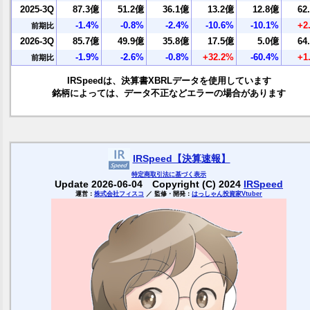
2025-3Q
87.3億
51.2億
36.1億
13.2億
12.8億
62
-1.4%
-0.8%
-2.4%
-10.6%
-10.1%
+2
前期比
2026-3Q
85.7億
49.9億
35.8億
17.5億
5.0億
64
-1.9%
-2.6%
-0.8%
+32.2%
-60.4%
+1
前期比
IRSpeedは、決算書XBRLデータを使用しています
銘柄によっては、データ不正などエラーの場合があります
IRSpeed【決算速報】
特定商取引
法に基づく表示
Update 2026-06-04 Copyright (C) 2024
IRSpeed
運営：
株式会社フィスコ
／ 監修・開発：
はっしゃん投資家Vtuber