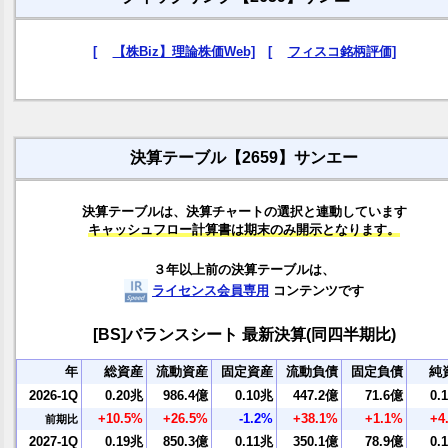
[
【株Biz】理論株価Web]
[
フィスコ銘柄評価]
決算テーブル【2659】サンエー
決算テーブルは、決算チャートの選択と連動しています
キャッシュフロー計算書は期末のみ開示となります。
３年以上前の決算テーブルは、
ライセンス会員専用
コンテンツです
[BS]バランスシート 最新決算(同四半期比)
年
総資産
流動資産
固定資産
流動負債
固定負債
純
2026-1Q
0.20兆
986.4億
0.10兆
447.2億
71.6億
0.
+10.5%
+26.5%
-1.2%
+38.1%
+1.1%
+4
前期比
2027-1Q
0.19兆
850.3億
0.11兆
350.1億
78.9億
0.