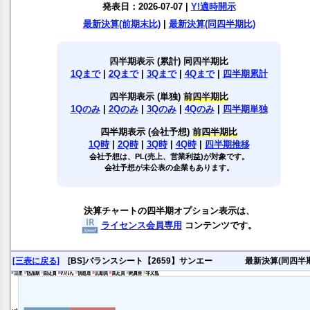
発表日：2026-07-07 |
Y!適時開示
最新決算(前期末比)
|
最新決算(同四半期比)
四半期表示 (累計) 同四半期比
1Qまで
|
2Qまで
|
3Qまで
|
4Qまで
|
四半期累計
四半期表示 (単独)
前四半期比
1Qのみ
|
2Qのみ
|
3Qのみ
|
4Qのみ
|
四半期単独
四半期表示 (会社予想)
前四半期比
1Q時
|
2Q時
|
3Q時
|
4Q時
|
四半期推移
会社予想は、PL(売上、営業利益)が対象です。
会社予想が未公表の企業もあります。
決算チャートの四半期オプション表示は、
ライセンス会員専用
コンテンツです。
[三表に戻る]
[BS]バランスシート【2659】サンエー
最新決算(同四半