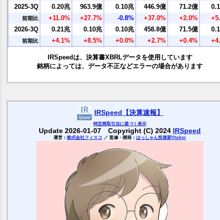
2025-3Q
0.20兆
963.9億
0.10兆
446.9億
71.2億
0.
+11.0%
+27.7%
-0.8%
+37.0%
+2.0%
+5
前期比
2026-3Q
0.21兆
0.10兆
0.10兆
458.8億
71.5億
0.
+4.1%
+8.5%
+0.0%
+2.7%
+0.4%
+4
前期比
IRSpeedは、決算書XBRLデータを使用しています
銘柄によっては、データ不正などエラーの場合があります
IRSpeed【決算速報】
特定商取引
法に基づく表示
Update 2026-01-07 Copyright (C) 2024
IRSpeed
運営：
株式会社フィスコ
／ 監修・開発：
はっしゃん投資家Vtuber