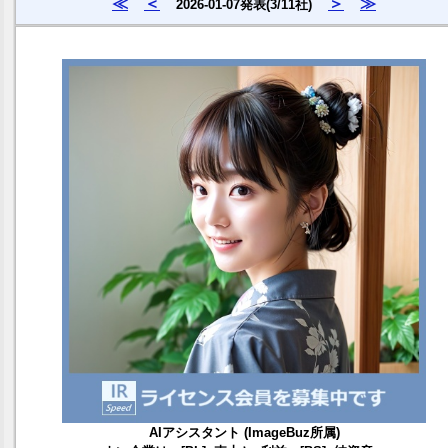
≪
＜
＞
≫
2026-01-07発表(3/11社)
AIアシスタント (ImageBuz所属)