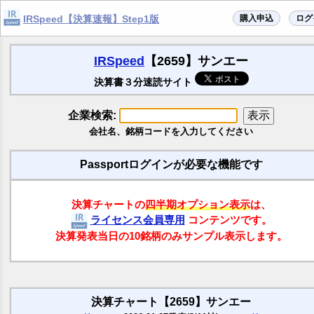
購入申込
ログ
IRSpeed【決算速報】Step1版
IRSpeed
【2659】サンエー
決算書３分速読サイト
企業検索:
会社名、銘柄コードを入力してください
Passportログインが必要な機能です
決算チャートの
四半期オプション表示
は、
ライセンス会員専用
コンテンツです。
決算発表当日の10銘柄のみサンプル表示します。
決算チャート【2659】サンエー