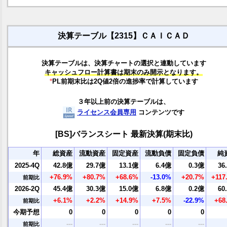
決算テーブル【2315】ＣＡＩＣＡＤ
決算テーブルは、決算チャートの選択と連動しています
キャッシュフロー計算書は期末のみ開示となります。
*
PL前期末比は2Q値2倍の進捗率で計算しています
３年以上前の決算テーブルは、
ライセンス会員専用
コンテンツです
[BS]バランスシート 最新決算(期末比)
年
総資産
流動資産
固定資産
流動負債
固定負債
純
2025-4Q
42.8億
29.7億
13.1億
6.4億
0.3億
36
+76.9%
+80.7%
+68.6%
-13.0%
+20.7%
+117
前期比
2026-2Q
45.4億
30.3億
15.0億
6.8億
0.2億
60
+6.1%
+2.2%
+14.9%
+7.5%
-22.9%
+68
前期比
今期予想
0
0
0
0
0
---
---
---
---
---
前期比