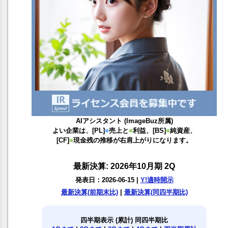
AIアシスタント (ImageBuz所属)
よい企業は、[PL]
■
売上と
■
利益、[BS]
■
純資産、
[CF]
■
現金残の推移が右肩上がりになります。
最新決算: 2026年10月期 2Q
発表日：2026-06-15 |
Y!適時開示
最新決算(前期末比)
|
最新決算(同四半期比)
四半期表示 (累計) 同四半期比