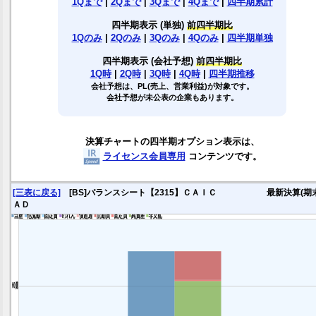
1Qまで
|
2Qまで
|
3Qまで
|
4Qまで
|
四半期累計
四半期表示 (単独)
前四半期比
1Qのみ
|
2Qのみ
|
3Qのみ
|
4Qのみ
|
四半期単独
四半期表示 (会社予想)
前四半期比
1Q時
|
2Q時
|
3Q時
|
4Q時
|
四半期推移
会社予想は、PL(売上、営業利益)が対象です。
会社予想が未公表の企業もあります。
決算チャートの四半期オプション表示は、
ライセンス会員専用
コンテンツです。
[三表に戻る]
[BS]バランスシート【2315】ＣＡＩＣ
最新決算(期
ＡＤ