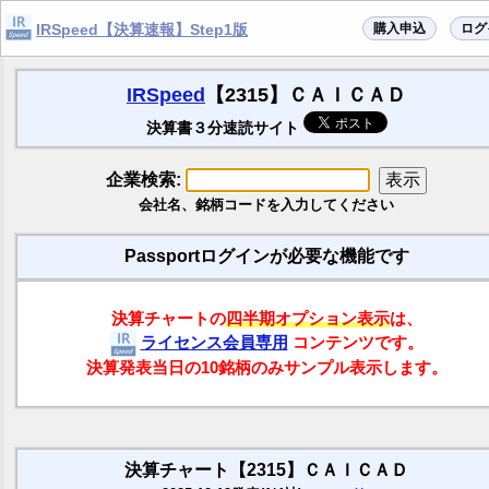
購入申込
ログ
IRSpeed【決算速報】Step1版
IRSpeed
【2315】ＣＡＩＣＡＤ
決算書３分速読サイト
企業検索:
会社名、銘柄コードを入力してください
Passportログインが必要な機能です
決算チャートの
四半期オプション表示
は、
ライセンス会員専用
コンテンツです。
決算発表当日の10銘柄のみサンプル表示します。
決算チャート【2315】ＣＡＩＣＡＤ