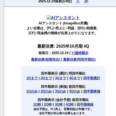
＞
≫
2025-12-19発表(1/4社)
AIアシスタント (ImageBuz所属)
よい企業は、[PL]
■
売上と
■
利益、[BS]
■
純資産、
[CF]
■
現金残の推移が右肩上がりになります。
最新決算: 2025年10月期 4Q
発表日：2025-12-19 |
Y!適時開示
最新決算(前期末比)
|
最新決算(同四半期比)
四半期表示 (累計) 同四半期比
1Qまで
|
2Qまで
|
3Qまで
|
4Qまで
|
四半期累計
四半期表示 (単独)
前四半期比
1Qのみ
|
2Qのみ
|
3Qのみ
|
4Qのみ
|
四半期単独
四半期表示 (会社予想)
前四半期比
1Q時
|
2Q時
|
3Q時
|
4Q時
|
四半期推移
会社予想は、PL(売上、営業利益)が対象です。
会社予想が未公表の企業もあります。