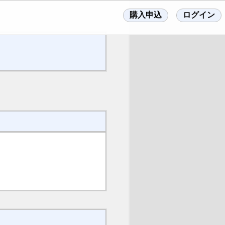
購入申込
ログイン