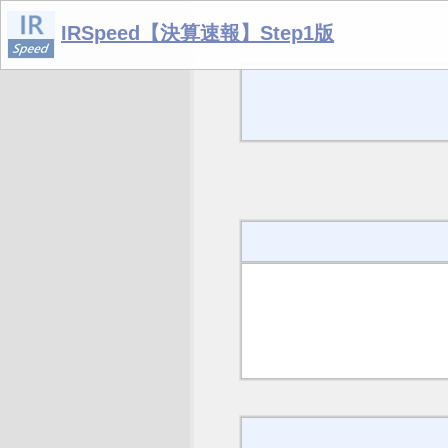
IRSpeed【決算速報】Step1版