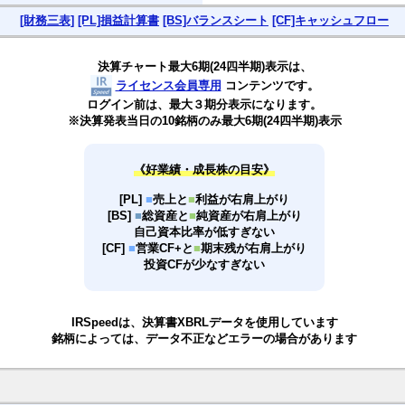
[財務三表]
[PL]損益計算書
[BS]バランスシート
[CF]キャッシュフロー
決算チャート最大6期(24四半期)表示は、
ライセンス会員専用
コンテンツです。
ログイン前は、最大３期分表示になります。
※決算発表当日の10銘柄のみ最大6期(24四半期)表示
《好業績・成長株の目安》
[PL]
■
売上と
■
利益が右肩上がり
[BS]
■
総資産と
■
純資産が右肩上がり
自己資本比率が低すぎない
[CF]
■
営業CF+と
■
期末残が右肩上がり
投資CFが少なすぎない
IRSpeedは、決算書XBRLデータを使用しています
銘柄によっては、データ不正などエラーの場合があります