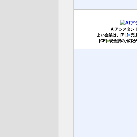
AIアシスタント 
よい企業は、[PL]
■
売
[CF]
■
現金残の推移が