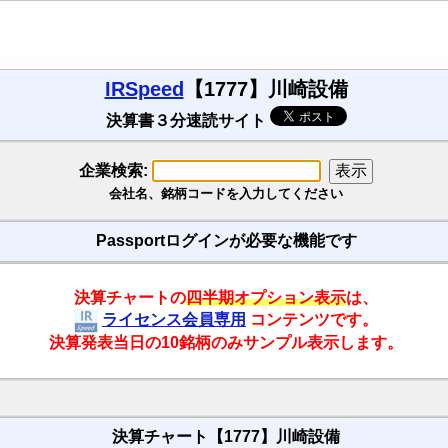
IRSpeed
【1777】川崎設備
決算書３分速読サイト
企業検索:
会社名、銘柄コードを入力してください
Passportログインが必要な機能です
決算チャートの
四半期オプション表示
は、
ライセンス会員専用
コンテンツです。
決算発表当日の10銘柄のみサンプル表示します。
決算チャート【1777】川崎設備