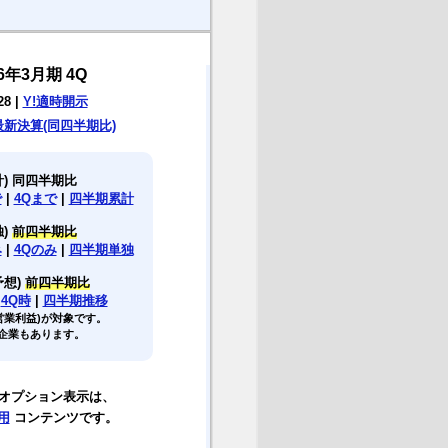
6年3月期 4Q
8 |
Y!適時開示
最新決算(同四半期比)
計) 同四半期比
で
|
4Qまで
|
四半期累計
独)
前四半期比
み
|
4Qのみ
|
四半期単独
予想)
前四半期比
|
4Q時
|
四半期推移
営業利益)が対象です。
企業もあります。
オプション表示は、
用
コンテンツです。