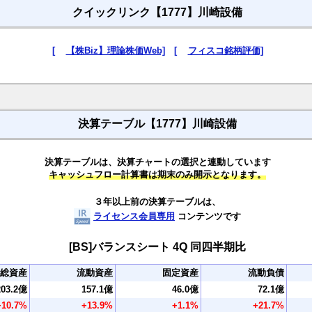
クイックリンク【1777】川崎設備
[
【株Biz】理論株価Web]
[
フィスコ銘柄評価]
決算テーブル【1777】川崎設備
決算テーブルは、決算チャートの選択と連動しています
キャッシュフロー計算書は期末のみ開示となります。
３年以上前の決算テーブルは、
ライセンス会員専用
コンテンツです
[BS]バランスシート 4Q 同四半期比
総資産
流動資産
固定資産
流動負債
203.2億
157.1億
46.0億
72.1億
+10.7%
+13.9%
+1.1%
+21.7%