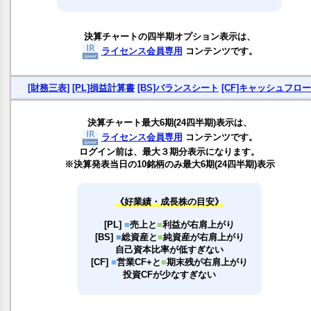
決算チャートの四半期オプション表示は、
ライセンス会員専用
コンテンツです。
[財務三表]
[PL]損益計算書
[BS]バランスシート
[CF]キャッシュフロー
決算チャート最大6期(24四半期)表示は、
ライセンス会員専用
コンテンツです。
ログイン前は、最大３期分表示になります。
※決算発表当日の10銘柄のみ最大6期(24四半期)表示
《好業績・成長株の目安》
[PL]
■
売上と
■
利益が右肩上がり
[BS]
■
総資産と
■
純資産が右肩上がり
自己資本比率が低すぎない
[CF]
■
営業CF+と
■
期末残が右肩上がり
投資CFが少なすぎない