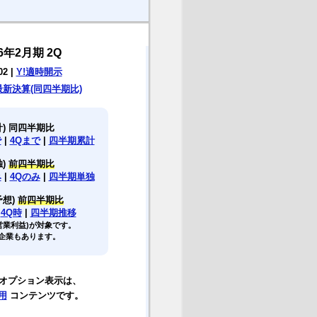
6年2月期 2Q
2 |
Y!適時開示
最新決算(同四半期比)
計) 同四半期比
で
|
4Qまで
|
四半期累計
独)
前四半期比
み
|
4Qのみ
|
四半期単独
予想)
前四半期比
|
4Q時
|
四半期推移
営業利益)が対象です。
企業もあります。
オプション表示は、
用
コンテンツです。