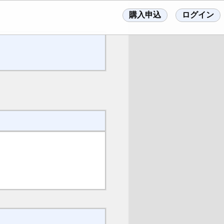
購入申込
ログイン