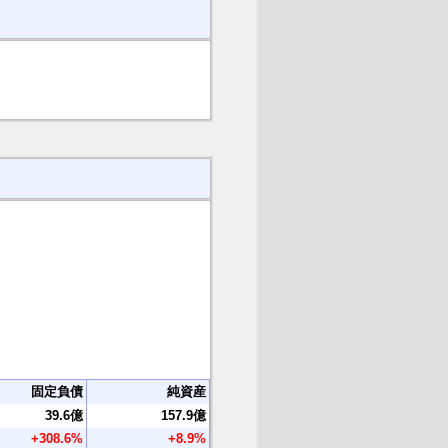
固定負債
純資産
39.6億
157.9億
+308.6%
+8.9%