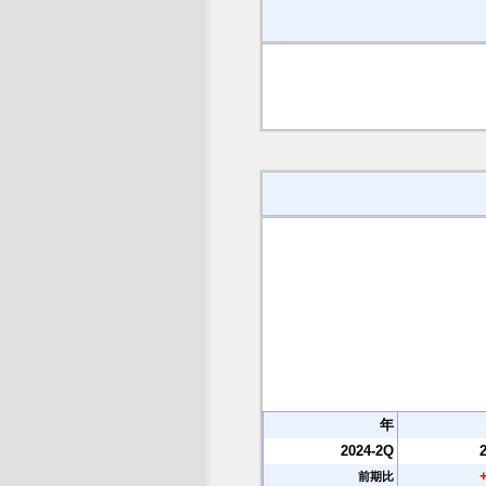
年
2024-2Q
前期比