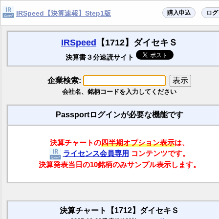
購入申込
ログ
IRSpeed【決算速報】Step1版
IRSpeed
【1712】ダイセキＳ
決算書３分速読サイト
企業検索:
会社名、銘柄コードを入力してください
Passportログインが必要な機能です
決算チャートの
四半期オプション表示
は、
ライセンス会員専用
コンテンツです。
決算発表当日の10銘柄のみサンプル表示します。
決算チャート【1712】ダイセキＳ