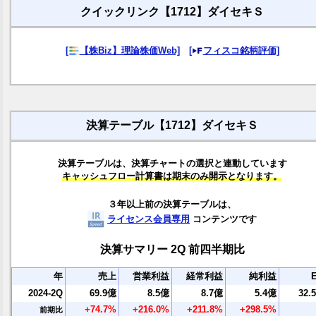
クイックリンク【1712】ダイセキＳ
[
【株Biz】理論株価Web]
[
フィスコ銘柄評価]
決算テーブル【1712】ダイセキＳ
決算テーブルは、決算チャートの選択と連動しています
キャッシュフロー計算書は期末のみ開示となります。
３年以上前の決算テーブルは、
ライセンス会員専用
コンテンツです
決算サマリー 2Q 前四半期比
年
売上
営業利益
経常利益
純利益
2024-2Q
69.9億
8.5億
8.7億
5.4億
32.
+74.7%
+216.0%
+211.8%
+298.5%
前期比