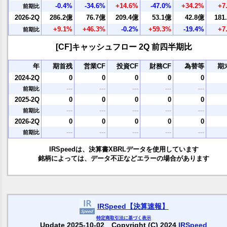
-0.4%
-34.6%
+14.6%
-47.0%
+34.2%
+7
前期比
2026-2Q
286.2億
76.7億
209.4億
53.1億
42.8億
181
+9.1%
+46.3%
-0.2%
+59.3%
-19.4%
+7
前期比
[CF]キャッシュフロー 2Q 前四半期比
年
期首残
営業CF
投資CF
財務CF
為替等
期
2024-2Q
0
0
0
0
0
---
---
---
---
---
前期比
2025-2Q
0
0
0
0
0
---
---
---
---
---
前期比
2026-2Q
0
0
0
0
0
---
---
---
---
---
前期比
IRSpeedは、決算書XBRLデータを使用しています
銘柄によっては、データ不正などエラーの場合があります
IRSpeed【決算速報】
特定商取引
法に基づく表示
Update 2025-10-02 Copyright (C) 2024
IRSpeed