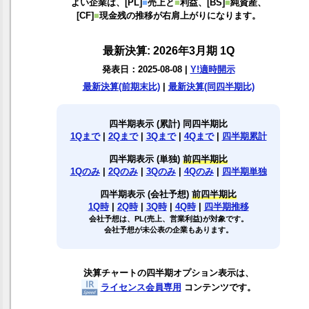
よい企業は、[PL]
■
売上と
■
利益、[BS]
■
純資産、
[CF]
■
現金残の推移が右肩上がりになります。
最新決算: 2026年3月期 1Q
発表日：2025-08-08 |
Y!適時開示
最新決算(前期末比)
|
最新決算(同四半期比)
四半期表示 (累計) 同四半期比
1Qまで
|
2Qまで
|
3Qまで
|
4Qまで
|
四半期累計
四半期表示 (単独)
前四半期比
1Qのみ
|
2Qのみ
|
3Qのみ
|
4Qのみ
|
四半期単独
四半期表示 (会社予想)
前四半期比
1Q時
|
2Q時
|
3Q時
|
4Q時
|
四半期推移
会社予想は、PL(売上、営業利益)が対象です。
会社予想が未公表の企業もあります。
決算チャートの四半期オプション表示は、
ライセンス会員専用
コンテンツです。