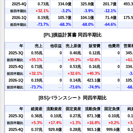
2025-4Q
0.73兆
334.0億
325.8億
201.7億
493.
+32.1%
-3.2%
-3.9%
-12.1%
前四半期比
2026-1Q
0.19兆
105.7億
104.1億
71.4億
175.
-73.7%
-68.3%
-68.0%
-64.6%
前四半期比
[PL]損益計算書 同四半期比
年
売上
他収益
売上原価
販管費
他費用
営業
2025-3Q
0.55兆
0
0.40兆
0.12兆
0
345
+55.1%
---
+55.2%
+52.8%
---
+61
前四半期比
2025-4Q
0.73兆
0
0.53兆
0.16兆
0
334
+32.1%
---
+32.6%
+40.3%
---
-3
前四半期比
2026-1Q
0.19兆
0
0.14兆
423.1億
0
105
-73.7%
---
-73.6%
-74.9%
---
-68
前四半期比
[BS]バランスシート 同四半期比
年
総資産
流動資産
固定資産
流動負債
固定負債
純
2025-3Q
0.38兆
0.10兆
0.27兆
871.3億
0.10兆
0.
+5.3%
+17.4%
+1.3%
+16.8%
+0.2%
+3
前四半期比
2025-4Q
0.37兆
929.8億
0.28兆
903.1億
999.6億
0.