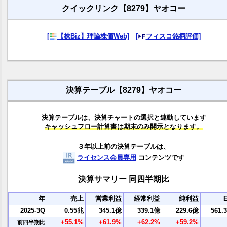
クイックリンク【8279】ヤオコー
[
【株Biz】理論株価Web]
[
フィスコ銘柄評価]
決算テーブル【8279】ヤオコー
決算テーブルは、決算チャートの選択と連動しています
キャッシュフロー計算書は期末のみ開示となります。
３年以上前の決算テーブルは、
ライセンス会員専用
コンテンツです
決算サマリー 同四半期比
年
売上
営業利益
経常利益
純利益
2025-3Q
0.55兆
345.1億
339.1億
229.6億
561.
+55.1%
+61.9%
+62.2%
+59.2%
前四半期比