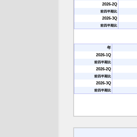
2026-2Q
前四半期比
2026-3Q
前四半期比
年
2026-1Q
前四半期比
2026-2Q
前四半期比
2026-3Q
前四半期比