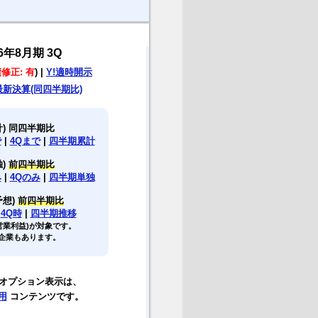
6年8月期 3Q
修正: 有
) |
Y!適時開示
最新決算(同四半期比)
計) 同四半期比
で
|
4Qまで
|
四半期累計
独)
前四半期比
み
|
4Qのみ
|
四半期単独
予想)
前四半期比
|
4Q時
|
四半期推移
営業利益)が対象です。
企業もあります。
オプション表示は、
用
コンテンツです。