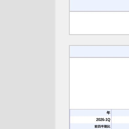
年
2026-1Q
前四半期比