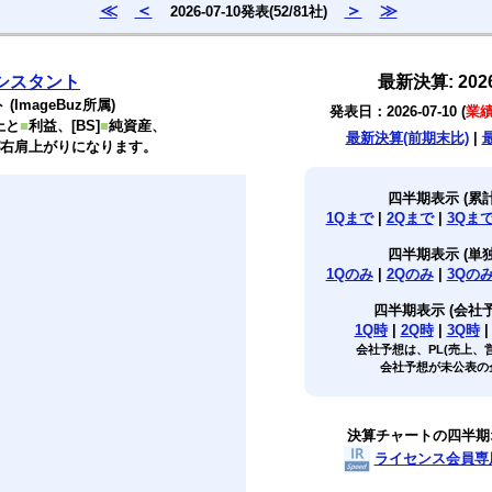
≪
＜
＞
≫
2026-07-10発表(52/81社)
最新決算: 202
(ImageBuz所属)
発表日：2026-07-10 (
業績
上と
■
利益、[BS]
■
純資産、
最新決算(前期末比)
|
右肩上がりになります。
四半期表示 (累
1Qまで
|
2Qまで
|
3Qま
四半期表示 (単
1Qのみ
|
2Qのみ
|
3Qの
四半期表示 (会社
1Q時
|
2Q時
|
3Q時
会社予想は、PL(売上、
会社予想が未公表の
決算チャートの四半期
ライセンス会員専