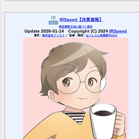
IRSpeed【決算速報】
特定商取引
法に基づく表示
Update 2026-01-14 Copyright (C) 2024
IRSpeed
運営：
株式会社フィスコ
／ 監修・開発：
はっしゃん投資家Vtuber