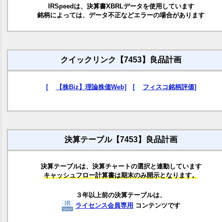
IRSpeedは、決算書XBRLデータを使用しています
銘柄によっては、データ不正などエラーの場合があります
クイックリンク【7453】良品計画
[
【株Biz】理論株価Web]
[
フィスコ銘柄評価]
決算テーブル【7453】良品計画
決算テーブルは、決算チャートの選択と連動しています
キャッシュフロー計算書は期末のみ開示となります。
３年以上前の決算テーブルは、
ライセンス会員専用
コンテンツです