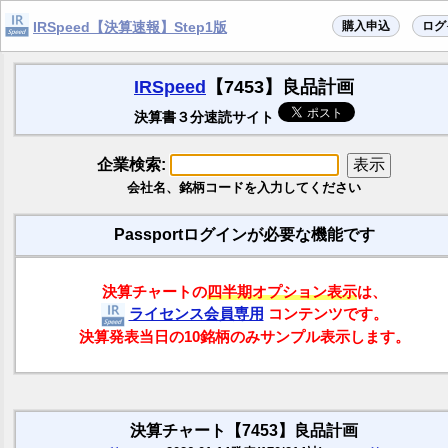
購入申込
ログ
IRSpeed【決算速報】Step1版
IRSpeed
【7453】良品計画
決算書３分速読サイト
企業検索:
会社名、銘柄コードを入力してください
Passportログインが必要な機能です
決算チャートの
四半期オプション表示
は、
ライセンス会員専用
コンテンツです。
決算発表当日の10銘柄のみサンプル表示します。
決算チャート【7453】良品計画