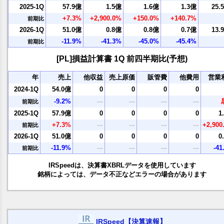
2025-1Q
57.9億
1.5億
1.6億
1.3億
25.
+7.3%
+2,900.0%
+150.0%
+140.7%
前期比
2026-1Q
51.0億
0.8億
0.8億
0.7億
13.
-11.9%
-41.3%
-45.0%
-45.4%
前期比
[PL]損益計算書 1Q 前四半期比(予想)
年
売上
他収益
売上原価
販管費
他費用
営業
2024-1Q
54.0億
0
0
0
0
-9.2%
---
---
---
---
前期比
2025-1Q
57.9億
0
0
0
0
1
+7.3%
---
---
---
---
+2,900
前期比
2026-1Q
51.0億
0
0
0
0
0
-11.9%
---
---
---
---
-41
前期比
IRSpeedは、決算書XBRLデータを使用しています
銘柄によっては、データ不正などエラーの場合があります
IRSpeed【決算速報】