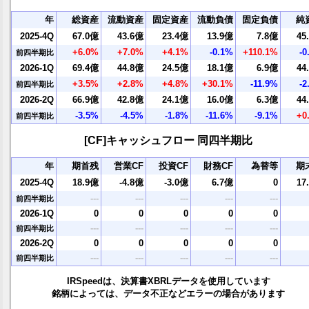
年
総資産
流動資産
固定資産
流動負債
固定負債
純
2025-4Q
67.0億
43.6億
23.4億
13.9億
7.8億
45
+6.0%
+7.0%
+4.1%
-0.1%
+110.1%
-0
前四半期比
2026-1Q
69.4億
44.8億
24.5億
18.1億
6.9億
44
+3.5%
+2.8%
+4.8%
+30.1%
-11.9%
-2
前四半期比
2026-2Q
66.9億
42.8億
24.1億
16.0億
6.3億
44
-3.5%
-4.5%
-1.8%
-11.6%
-9.1%
+0
前四半期比
[CF]キャッシュフロー 同四半期比
年
期首残
営業CF
投資CF
財務CF
為替等
期
2025-4Q
18.9億
-4.8億
-3.0億
6.7億
0
17
---
---
---
---
---
前四半期比
2026-1Q
0
0
0
0
0
---
---
---
---
---
前四半期比
2026-2Q
0
0
0
0
0
---
---
---
---
---
前四半期比
IRSpeedは、決算書XBRLデータを使用しています
銘柄によっては、データ不正などエラーの場合があります