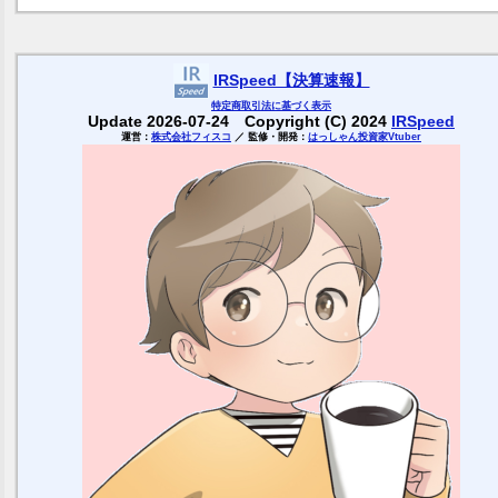
IRSpeed【決算速報】
特定商取引
法に基づく表示
Update 2026-07-24 Copyright (C) 2024
IRSpeed
運営：
株式会社フィスコ
／ 監修・開発：
はっしゃん投資家Vtuber