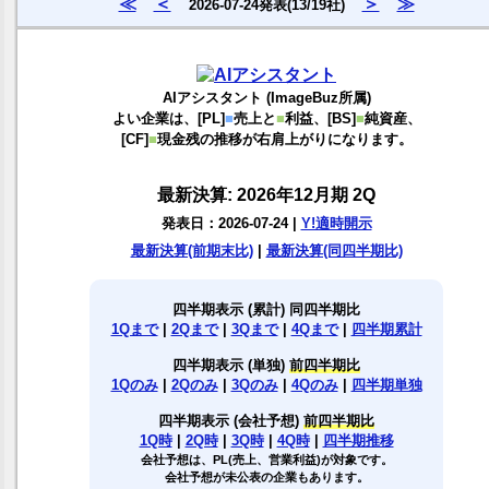
≪
＜
＞
≫
2026-07-24発表(13/19社)
AIアシスタント (ImageBuz所属)
よい企業は、[PL]
■
売上と
■
利益、[BS]
■
純資産、
[CF]
■
現金残の推移が右肩上がりになります。
最新決算: 2026年12月期 2Q
発表日：2026-07-24 |
Y!適時開示
最新決算(前期末比)
|
最新決算(同四半期比)
四半期表示 (累計) 同四半期比
1Qまで
|
2Qまで
|
3Qまで
|
4Qまで
|
四半期累計
四半期表示 (単独)
前四半期比
1Qのみ
|
2Qのみ
|
3Qのみ
|
4Qのみ
|
四半期単独
四半期表示 (会社予想)
前四半期比
1Q時
|
2Q時
|
3Q時
|
4Q時
|
四半期推移
会社予想は、PL(売上、営業利益)が対象です。
会社予想が未公表の企業もあります。