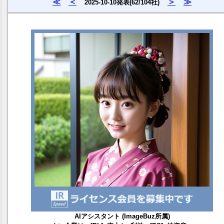
≪
＜
＞
≫
2025-10-10発表(62/104社)
AIアシスタント (ImageBuz所属)