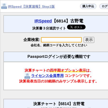
購入申込
ログ
IRSpeed【決算速報】Step1版
IRSpeed
【6814】古野電
決算書３分速読サイト
企業検索:
会社名、銘柄コードを入力してください
Passportログインが必要な機能です
決算チャートの
四半期オプション表示
は、
ライセンス会員専用
コンテンツです。
決算発表当日の10銘柄のみサンプル表示します。
決算チャート【6814】古野電