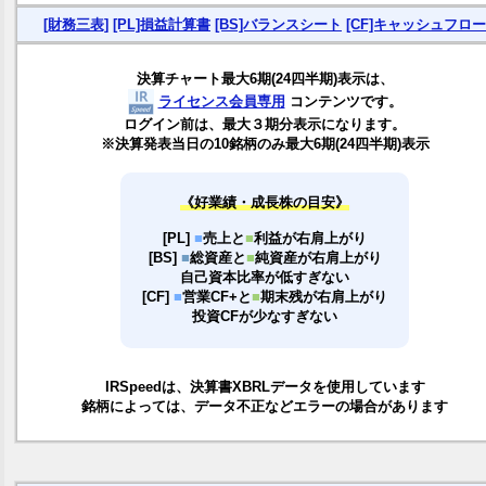
[財務三表]
[PL]損益計算書
[BS]バランスシート
[CF]キャッシュフロー
決算チャート最大6期(24四半期)表示は、
ライセンス会員専用
コンテンツです。
ログイン前は、最大３期分表示になります。
※決算発表当日の10銘柄のみ最大6期(24四半期)表示
《好業績・成長株の目安》
[PL]
■
売上と
■
利益が右肩上がり
[BS]
■
総資産と
■
純資産が右肩上がり
自己資本比率が低すぎない
[CF]
■
営業CF+と
■
期末残が右肩上がり
投資CFが少なすぎない
IRSpeedは、決算書XBRLデータを使用しています
銘柄によっては、データ不正などエラーの場合があります