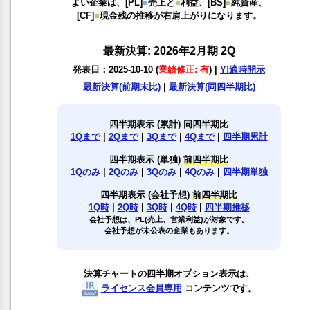
よい企業は、[PL]
■
売上と
■
利益、[BS]
■
純資産、
[CF]
■
現金残の推移が右肩上がりになります。
最新決算: 2026年2月期 2Q
発表日：2025-10-10 (
業績修正: 有
) |
Y!適時開示
最新決算(前期末比)
|
最新決算(同四半期比)
四半期表示 (累計) 同四半期比
1Qまで
|
2Qまで
|
3Qまで
|
4Qまで
|
四半期累計
四半期表示 (単独)
前四半期比
1Qのみ
|
2Qのみ
|
3Qのみ
|
4Qのみ
|
四半期単独
四半期表示 (会社予想)
前四半期比
1Q時
|
2Q時
|
3Q時
|
4Q時
|
四半期推移
会社予想は、PL(売上、営業利益)が対象です。
会社予想が未公表の企業もあります。
決算チャートの四半期オプション表示は、
ライセンス会員専用
コンテンツです。