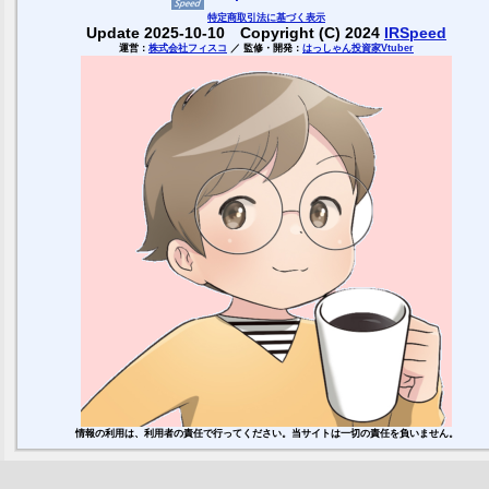
特定商取引
法に基づく表示
Update 2025-10-10 Copyright (C) 2024
IRSpeed
運営：
株式会社フィスコ
／ 監修・開発：
はっしゃん投資家Vtuber
情報の利用は、利用者の責任で行ってください。当サイトは一切の責任を負いません。