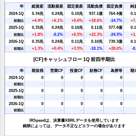
年
総資産
流動資産
固定資産
流動負債
固定負債
純
2024-1Q
0.34兆
0.24兆
0.10兆
937.1億
764.4億
0.
+4.4%
+6.1%
+0.6%
+18.6%
-14.7%
+7
前期比
2025-1Q
0.35兆
0.24兆
0.10兆
0.11兆
577.4億
0.
+1.8%
-0.2%
+6.5%
+22.3%
-24.5%
+1
前期比
2026-1Q
0.35兆
0.24兆
0.11兆
0.10兆
739.3億
0.
+1.3%
+0.4%
+3.5%
-10.1%
+28.0%
-0
前期比
[CF]キャッシュフロー 1Q 前四半期比
年
期首残
営業CF
投資CF
財務CF
為替等
期
2024-1Q
0
0
0
0
0
---
---
---
---
---
前期比
2025-1Q
0
0
0
0
0
---
---
---
---
---
前期比
2026-1Q
0
0
0
0
0
---
---
---
---
---
前期比
IRSpeedは、決算書XBRLデータを使用しています
銘柄によっては、データ不正などエラーの場合があります