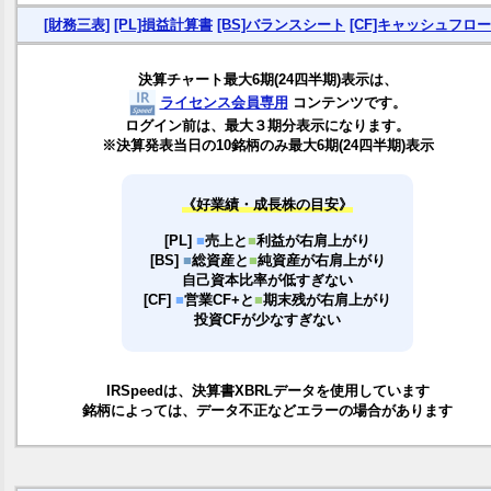
[財務三表]
[PL]損益計算書
[BS]バランスシート
[CF]キャッシュフロー
決算チャート最大6期(24四半期)表示は、
ライセンス会員専用
コンテンツです。
ログイン前は、最大３期分表示になります。
※決算発表当日の10銘柄のみ最大6期(24四半期)表示
《好業績・成長株の目安》
[PL]
■
売上と
■
利益が右肩上がり
[BS]
■
総資産と
■
純資産が右肩上がり
自己資本比率が低すぎない
[CF]
■
営業CF+と
■
期末残が右肩上がり
投資CFが少なすぎない
IRSpeedは、決算書XBRLデータを使用しています
銘柄によっては、データ不正などエラーの場合があります