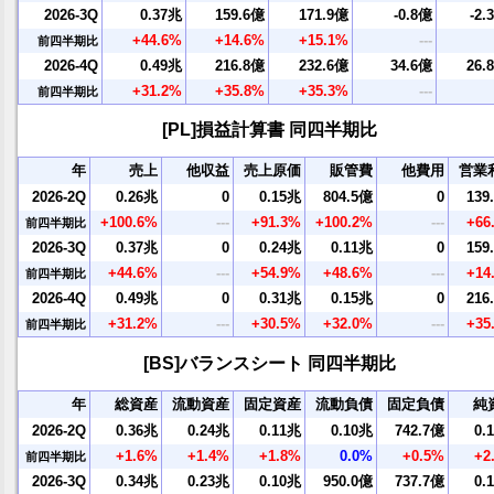
2026-3Q
0.37兆
159.6億
171.9億
-0.8億
-2.
+44.6%
+14.6%
+15.1%
---
前四半期比
2026-4Q
0.49兆
216.8億
232.6億
34.6億
26.
+31.2%
+35.8%
+35.3%
---
前四半期比
[PL]損益計算書 同四半期比
年
売上
他収益
売上原価
販管費
他費用
営業
2026-2Q
0.26兆
0
0.15兆
804.5億
0
139
+100.6%
---
+91.3%
+100.2%
---
+66
前四半期比
2026-3Q
0.37兆
0
0.24兆
0.11兆
0
159
+44.6%
---
+54.9%
+48.6%
---
+14
前四半期比
2026-4Q
0.49兆
0
0.31兆
0.15兆
0
216
+31.2%
---
+30.5%
+32.0%
---
+35
前四半期比
[BS]バランスシート 同四半期比
年
総資産
流動資産
固定資産
流動負債
固定負債
純
2026-2Q
0.36兆
0.24兆
0.11兆
0.10兆
742.7億
0.
+1.6%
+1.4%
+1.8%
0.0%
+0.5%
+2
前四半期比
2026-3Q
0.34兆
0.23兆
0.10兆
950.0億
737.7億
0.