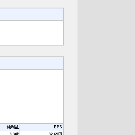
純利益
EPS
3.3億
32.69円