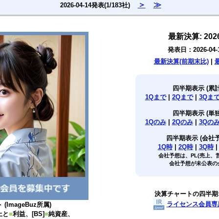
＞
≫
2026-04-14発表(1/183社)
最新決算: 202
発表日：2026-04-1
最新決算(前期末比)
|
四半期表示 (累
1Qまで
|
2Qまで
|
3Qま
四半期表示 (単
1Qのみ
|
2Qのみ
|
3Qの
四半期表示 (会社
1Q時
|
2Q時
|
3Q時
会社予想は、PL(売上、
会社予想が未公表の
決算チャートの四半期
ライセンス会員専
(ImageBuz所属)
上と
■
利益、[BS]
■
純資産、