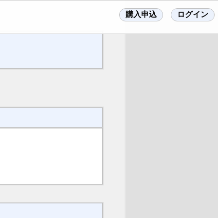
購入申込
ログイン