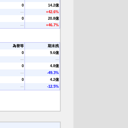
0
14.2億
---
+42.6%
0
20.8億
---
+46.7%
為替等
期末残
0
9.6億
---
---
0
4.8億
---
-49.3%
0
4.2億
---
-12.5%