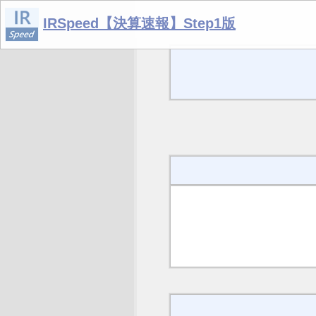
IRSpeed【決算速報】Step1版