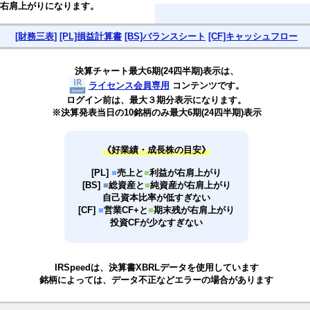
右肩上がりになります。
[財務三表]
[PL]損益計算書
[BS]バランスシート
[CF]キャッシュフロー
決算チャート最大6期(24四半期)表示は、
ライセンス会員専用
コンテンツです。
ログイン前は、最大３期分表示になります。
※決算発表当日の10銘柄のみ最大6期(24四半期)表示
《好業績・成長株の目安》
[PL]
■
売上と
■
利益が右肩上がり
[BS]
■
総資産と
■
純資産が右肩上がり
自己資本比率が低すぎない
[CF]
■
営業CF+と
■
期末残が右肩上がり
投資CFが少なすぎない
IRSpeedは、決算書XBRLデータを使用しています
銘柄によっては、データ不正などエラーの場合があります