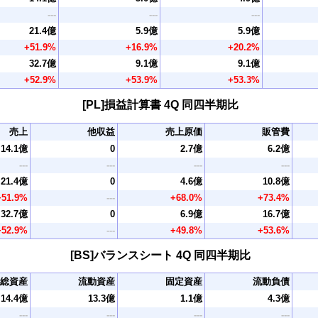
---
---
---
21.4億
5.9億
5.9億
+51.9%
+16.9%
+20.2%
32.7億
9.1億
9.1億
+52.9%
+53.9%
+53.3%
[PL]損益計算書 4Q 同四半期比
売上
他収益
売上原価
販管費
14.1億
0
2.7億
6.2億
---
---
---
---
21.4億
0
4.6億
10.8億
+51.9%
---
+68.0%
+73.4%
32.7億
0
6.9億
16.7億
+52.9%
---
+49.8%
+53.6%
[BS]バランスシート 4Q 同四半期比
総資産
流動資産
固定資産
流動負債
14.4億
13.3億
1.1億
4.3億
---
---
---
---