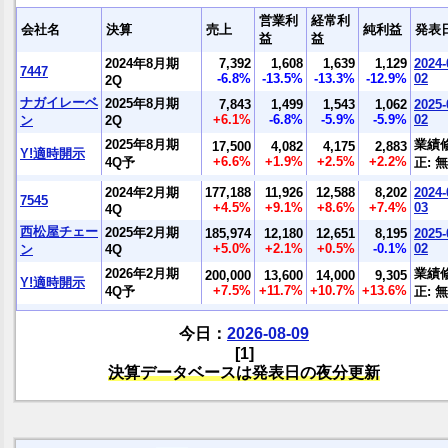
営業利
経常利
会社名
決算
売上
純利益
発表
益
益
2024年8月期
7,392
1,608
1,639
1,129
2024-
7447
-6.8%
-13.5%
-13.3%
-12.9%
02
2Q
ナガイレーベ
2025年8月期
7,843
1,499
1,543
1,062
2025-
+6.1%
-6.8%
-5.9%
-5.9%
02
ン
2Q
2025年8月期
業績
17,500
4,082
4,175
2,883
Y!適時開示
+6.6%
+1.9%
+2.5%
+2.2%
4Q予
正: 無
2024年2月期
177,188
11,926
12,588
8,202
2024-
7545
+4.5%
+9.1%
+8.6%
+7.4%
03
4Q
西松屋チェー
2025年2月期
185,974
12,180
12,651
8,195
2025-
+5.0%
+2.1%
+0.5%
-0.1%
02
ン
4Q
2026年2月期
業績
200,000
13,600
14,000
9,305
Y!適時開示
+7.5%
+11.7%
+10.7%
+13.6%
4Q予
正: 無
今日：
2026-08-09
[1]
決算データベースは発表日の夜分更新