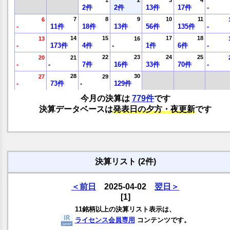
1
2
3
4
2件
2件
13件
17件
-
7
8
9
10
11
6
-
11件
18件
13件
56件
135件
-
14
15
17
18
13
16
-
173件
4件
-
1件
6件
-
22
23
24
25
20
21
-
-
7件
16件
33件
70件
-
28
30
27
29
-
73件
-
129件
今月の決算は
779件
です
決算データベースは
発表日の夕方・夜更新
です
決算リスト (2件)
＜前日
2025-04-02
翌日＞
[1]
11銘柄以上の決算リスト表示は、
ライセンス会員専用
コンテンツです。