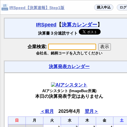
購入申込
ログ
IRSpeed【決算速報】Step1版
IRSpeed
【
決算カレンダー
】
決算書３分速読サイト
企業検索:
会社名、銘柄コードを入力してください
決算発表カレンダー
AIアシスタント (ImageBuz所属)
本日の決算発表予定はありません
＜前月
2025年4月
翌月＞
日
月
火
水
木
金
土