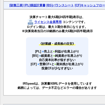
[財務三表]
[PL]損益計算書
[BS]バランスシート
[CF]キャッシュフロー
決算チャート最大6期(24四半期)表示は、
ライセンス会員専用
コンテンツです。
ログイン前は、最大３期分表示になります。
※決算発表当日の10銘柄のみ最大6期(24四半期)表示
《好業績・成長株の目安》
[PL]
■
売上と
■
利益が右肩上がり
[BS]
■
総資産と
■
純資産が右肩上がり
自己資本比率が低すぎない
[CF]
■
営業CF+と
■
期末残が右肩上がり
投資CFが少なすぎない
IRSpeedは、決算書XBRLデータを使用しています
銘柄によっては、データ不正などエラーの場合があります