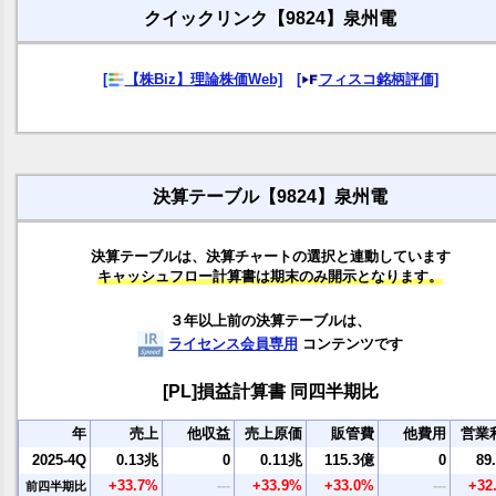
クイックリンク【9824】泉州電
[
【株Biz】理論株価Web]
[
フィスコ銘柄評価]
決算テーブル【9824】泉州電
決算テーブルは、決算チャートの選択と連動しています
キャッシュフロー計算書は期末のみ開示となります。
３年以上前の決算テーブルは、
ライセンス会員専用
コンテンツです
[PL]損益計算書 同四半期比
年
売上
他収益
売上原価
販管費
他費用
営業
2025-4Q
0.13兆
0
0.11兆
115.3億
0
89
+33.7%
---
+33.9%
+33.0%
---
+32
前四半期比