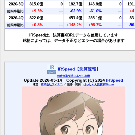
2026-3Q
815.6億
0
182.7億
143.8億
0
191
+9.3%
---
-62.9%
-61.0%
---
+4
前四半期比
2026-4Q
822.0億
453.4億
285.1億
0
83
+0.8%
---
+148.2%
+98.3%
---
-56
前四半期比
IRSpeedは、決算書XBRLデータを使用しています
銘柄によっては、データ不正などエラーの場合があります
IRSpeed【決算速報】
特定商取引
法に基づく表示
Update 2026-05-14 Copyright (C) 2024
IRSpeed
運営：
株式会社フィスコ
／ 監修・開発：
はっしゃん投資家Vtuber