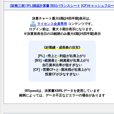
[財務三表]
[PL]損益計算書
[BS]バランスシート
[CF]キャッシュフロー
決算チャート最大6期(24四半期)表示は、
ライセンス会員専用
コンテンツです。
ログイン前は、最大３期分表示になります。
※決算発表当日の10銘柄のみ最大6期(24四半期)表示
《好業績・成長株の目安》
[PL]
■
売上と
■
利益が右肩上がり
[BS]
■
総資産と
■
純資産が右肩上がり
自己資本比率が低すぎない
[CF]
■
営業CF+と
■
期末残が右肩上がり
投資CFが少なすぎない
IRSpeedは、決算書XBRLデータを使用しています
銘柄によっては、データ不正などエラーの場合があります