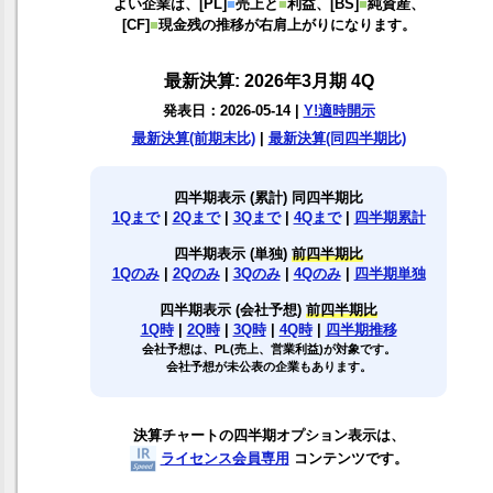
よい企業は、[PL]
■
売上と
■
利益、[BS]
■
純資産、
[CF]
■
現金残の推移が右肩上がりになります。
最新決算: 2026年3月期 4Q
発表日：2026-05-14 |
Y!適時開示
最新決算(前期末比)
|
最新決算(同四半期比)
四半期表示 (累計) 同四半期比
1Qまで
|
2Qまで
|
3Qまで
|
4Qまで
|
四半期累計
四半期表示 (単独)
前四半期比
1Qのみ
|
2Qのみ
|
3Qのみ
|
4Qのみ
|
四半期単独
四半期表示 (会社予想)
前四半期比
1Q時
|
2Q時
|
3Q時
|
4Q時
|
四半期推移
会社予想は、PL(売上、営業利益)が対象です。
会社予想が未公表の企業もあります。
決算チャートの四半期オプション表示は、
ライセンス会員専用
コンテンツです。