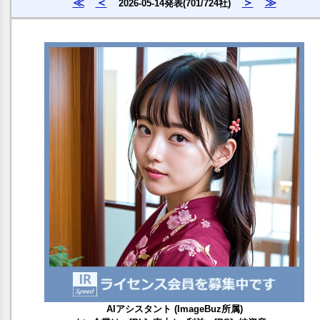
≪
＜
＞
≫
2026-05-14発表(701/724社)
AIアシスタント (ImageBuz所属)