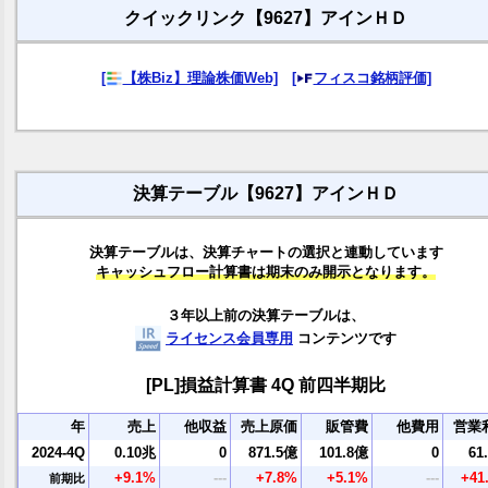
クイックリンク【9627】アインＨＤ
[
【株Biz】理論株価Web]
[
フィスコ銘柄評価]
決算テーブル【9627】アインＨＤ
決算テーブルは、決算チャートの選択と連動しています
キャッシュフロー計算書は期末のみ開示となります。
３年以上前の決算テーブルは、
ライセンス会員専用
コンテンツです
[PL]損益計算書 4Q 前四半期比
年
売上
他収益
売上原価
販管費
他費用
営業
2024-4Q
0.10兆
0
871.5億
101.8億
0
61
+9.1%
---
+7.8%
+5.1%
---
+41
前期比