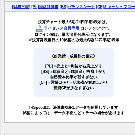
[財務三表]
[PL]損益計算書
[BS]バランスシート
[CF]キャッシュフロー
決算チャート最大6期(24四半期)表示は、
ライセンス会員専用
コンテンツです。
ログイン前は、最大３期分表示になります。
※決算発表当日の10銘柄のみ最大6期(24四半期)表示
《好業績・成長株の目安》
[PL]
■
売上と
■
利益が右肩上がり
[BS]
■
総資産と
■
純資産が右肩上がり
自己資本比率が低すぎない
[CF]
■
営業CF+と
■
期末残が右肩上がり
投資CFが少なすぎない
IRSpeedは、決算書XBRLデータを使用しています
銘柄によっては、データ不正などエラーの場合があります