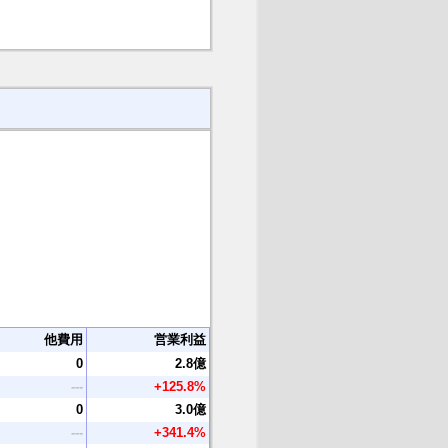
他費用
営業利益
0
2.8億
---
+125.8%
0
3.0億
---
+341.4%