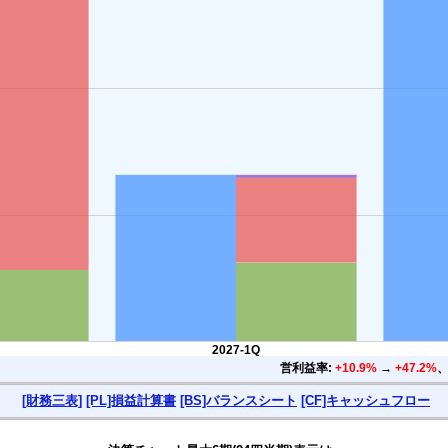
営利益率:
+10.9%
→
+47.2%
、
[財務三表]
[PL]損益計算書
[BS]バランスシート
[CF]キャッシュフロー