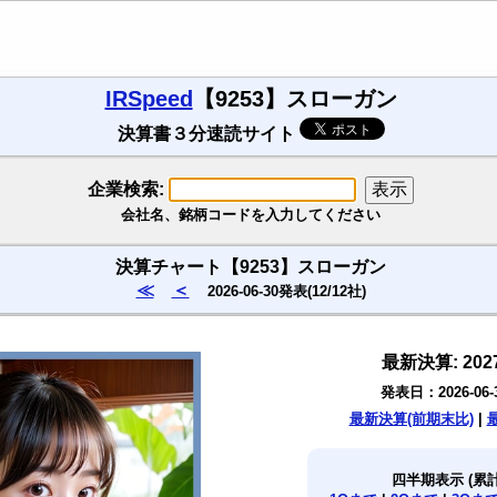
IRSpeed
【9253】スローガン
決算書３分速読サイト
企業検索:
会社名、銘柄コードを入力してください
決算チャート【9253】スローガン
≪
＜
2026-06-30発表(12/12社)
最新決算: 202
発表日：2026-06-3
最新決算(前期末比)
|
四半期表示 (累