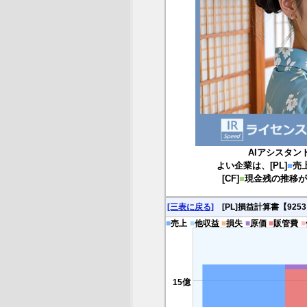
AIアシスタント 
よい企業は、[PL]
■
売
[CF]
■
現金残の推移が
[三表に戻る]
[PL]損益計算書【925