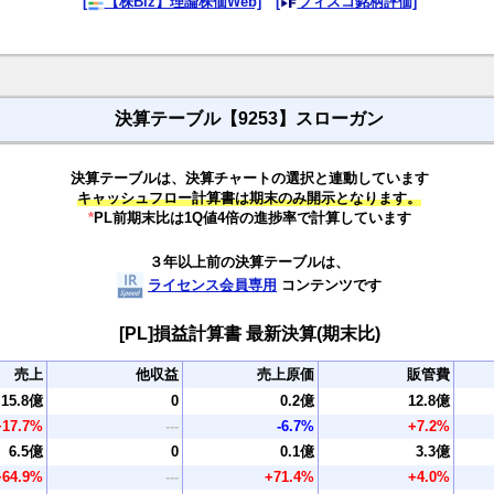
[
【株Biz】理論株価Web]
[
フィスコ銘柄評価]
決算テーブル【9253】スローガン
決算テーブルは、決算チャートの選択と連動しています
キャッシュフロー計算書は期末のみ開示となります。
*
PL前期末比は1Q値4倍の進捗率で計算しています
３年以上前の決算テーブルは、
ライセンス会員専用
コンテンツです
[PL]損益計算書 最新決算(期末比)
売上
他収益
売上原価
販管費
15.8億
0
0.2億
12.8億
+17.7%
---
-6.7%
+7.2%
6.5億
0
0.1億
3.3億
+64.9%
---
+71.4%
+4.0%