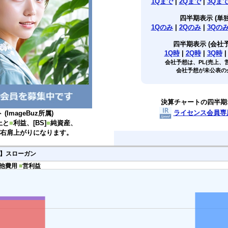
1Qまで
|
2Qまで
|
3Qま
四半期表示 (単
1Qのみ
|
2Qのみ
|
3Qの
四半期表示 (会社
1Q時
|
2Q時
|
3Q時
会社予想は、PL(売上、
会社予想が未公表の
決算チャートの四半期
ライセンス会員専
(ImageBuz所属)
上と
■
利益、[BS]
■
純資産、
右肩上がりになります。
3】スローガン