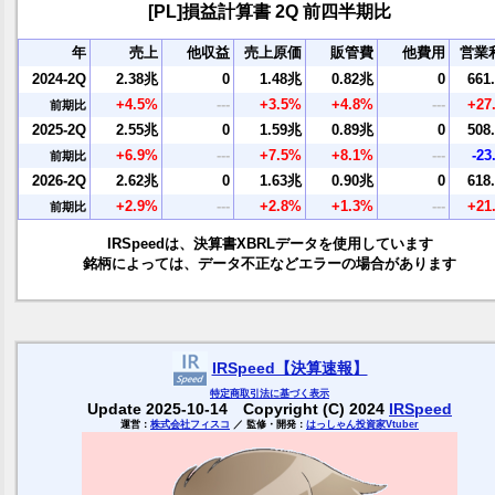
[PL]損益計算書 2Q 前四半期比
年
売上
他収益
売上原価
販管費
他費用
営業
2024-2Q
2.38兆
0
1.48兆
0.82兆
0
661
+4.5%
---
+3.5%
+4.8%
---
+27
前期比
2025-2Q
2.55兆
0
1.59兆
0.89兆
0
508
+6.9%
---
+7.5%
+8.1%
---
-23
前期比
2026-2Q
2.62兆
0
1.63兆
0.90兆
0
618
+2.9%
---
+2.8%
+1.3%
---
+21
前期比
IRSpeedは、決算書XBRLデータを使用しています
銘柄によっては、データ不正などエラーの場合があります
IRSpeed【決算速報】
特定商取引
法に基づく表示
Update 2025-10-14 Copyright (C) 2024
IRSpeed
運営：
株式会社フィスコ
／ 監修・開発：
はっしゃん投資家Vtuber