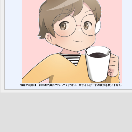
情報の利用は、利用者の責任で行ってください。当サイトは一切の責任を負いません。