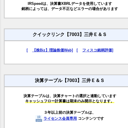
IRSpeedは、決算書XBRLデータを使用しています
銘柄によっては、データ不正などエラーの場合があります
クイックリンク【7003】三井Ｅ＆Ｓ
[
【株Biz】理論株価Web]
[
フィスコ銘柄評価]
決算テーブル【7003】三井Ｅ＆Ｓ
決算テーブルは、決算チャートの選択と連動しています
キャッシュフロー計算書は期末のみ開示となります。
３年以上前の決算テーブルは、
ライセンス会員専用
コンテンツです