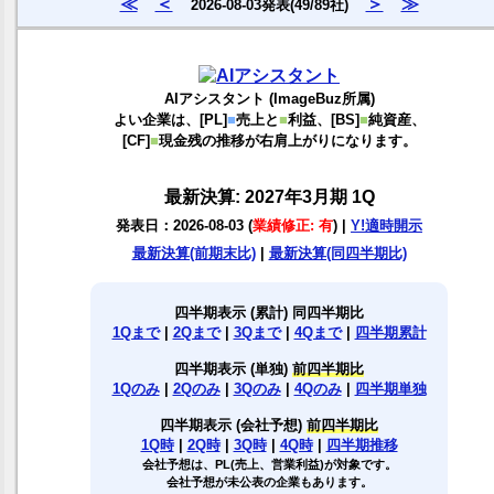
≪
＜
＞
≫
2026-08-03発表(49/89社)
AIアシスタント (ImageBuz所属)
よい企業は、[PL]
■
売上と
■
利益、[BS]
■
純資産、
[CF]
■
現金残の推移が右肩上がりになります。
最新決算: 2027年3月期 1Q
発表日：2026-08-03 (
業績修正: 有
) |
Y!適時開示
最新決算(前期末比)
|
最新決算(同四半期比)
四半期表示 (累計) 同四半期比
1Qまで
|
2Qまで
|
3Qまで
|
4Qまで
|
四半期累計
四半期表示 (単独)
前四半期比
1Qのみ
|
2Qのみ
|
3Qのみ
|
4Qのみ
|
四半期単独
四半期表示 (会社予想)
前四半期比
1Q時
|
2Q時
|
3Q時
|
4Q時
|
四半期推移
会社予想は、PL(売上、営業利益)が対象です。
会社予想が未公表の企業もあります。