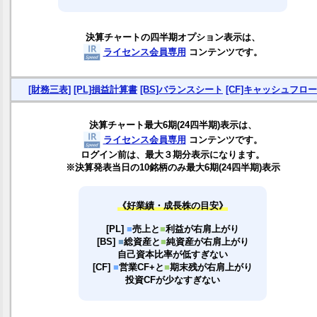
決算チャートの四半期オプション表示は、
ライセンス会員専用
コンテンツです。
[財務三表]
[PL]損益計算書
[BS]バランスシート
[CF]キャッシュフロー
決算チャート最大6期(24四半期)表示は、
ライセンス会員専用
コンテンツです。
ログイン前は、最大３期分表示になります。
※決算発表当日の10銘柄のみ最大6期(24四半期)表示
《好業績・成長株の目安》
[PL]
■
売上と
■
利益が右肩上がり
[BS]
■
総資産と
■
純資産が右肩上がり
自己資本比率が低すぎない
[CF]
■
営業CF+と
■
期末残が右肩上がり
投資CFが少なすぎない