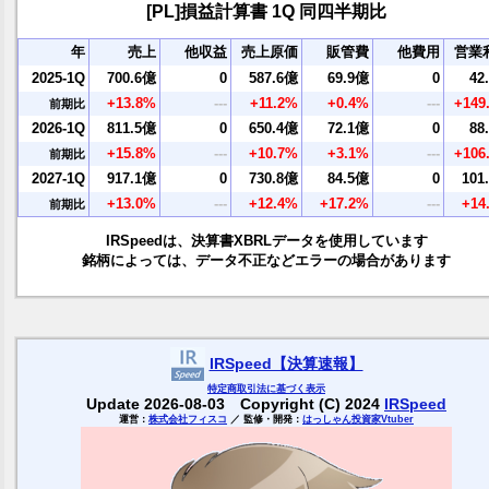
[PL]損益計算書 1Q 同四半期比
年
売上
他収益
売上原価
販管費
他費用
営業
2025-1Q
700.6億
0
587.6億
69.9億
0
42
+13.8%
---
+11.2%
+0.4%
---
+149
前期比
2026-1Q
811.5億
0
650.4億
72.1億
0
88
+15.8%
---
+10.7%
+3.1%
---
+106
前期比
2027-1Q
917.1億
0
730.8億
84.5億
0
101
+13.0%
---
+12.4%
+17.2%
---
+14
前期比
IRSpeedは、決算書XBRLデータを使用しています
銘柄によっては、データ不正などエラーの場合があります
IRSpeed【決算速報】
特定商取引
法に基づく表示
Update 2026-08-03 Copyright (C) 2024
IRSpeed
運営：
株式会社フィスコ
／ 監修・開発：
はっしゃん投資家Vtuber