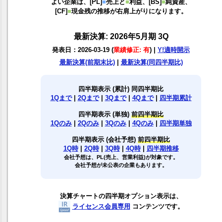
よい企業は、[PL]
■
売上と
■
利益、[BS]
■
純資産、
[CF]
■
現金残の推移が右肩上がりになります。
最新決算: 2026年5月期 3Q
発表日：2026-03-19 (
業績修正: 有
) |
Y!適時開示
最新決算(前期末比)
|
最新決算(同四半期比)
四半期表示 (累計) 同四半期比
1Qまで
|
2Qまで
|
3Qまで
|
4Qまで
|
四半期累計
四半期表示 (単独)
前四半期比
1Qのみ
|
2Qのみ
|
3Qのみ
|
4Qのみ
|
四半期単独
四半期表示 (会社予想)
前四半期比
1Q時
|
2Q時
|
3Q時
|
4Q時
|
四半期推移
会社予想は、PL(売上、営業利益)が対象です。
会社予想が未公表の企業もあります。
決算チャートの四半期オプション表示は、
ライセンス会員専用
コンテンツです。