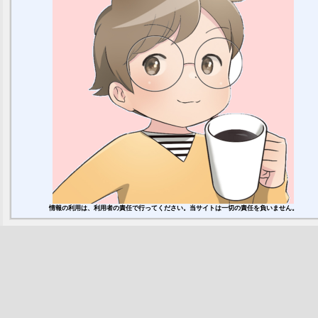
情報の利用は、利用者の責任で行ってください。当サイトは一切の責任を負いません。