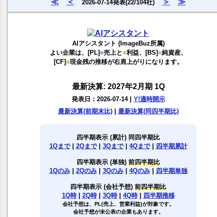
≪
＜
＞
≫
2026-07-14発表(22/104社)
AIアシスタント (ImageBuz所属)
よい企業は、[PL]
■
売上と
■
利益、[BS]
■
純資産、
[CF]
■
現金残の推移が右肩上がりになります。
最新決算: 2027年2月期 1Q
発表日：2026-07-14 |
Y!適時開示
最新決算(前期末比)
|
最新決算(同四半期比)
四半期表示 (累計) 同四半期比
1Qまで
|
2Qまで
|
3Qまで
|
4Qまで
|
四半期累計
四半期表示 (単独)
前四半期比
1Qのみ
|
2Qのみ
|
3Qのみ
|
4Qのみ
|
四半期単独
四半期表示 (会社予想)
前四半期比
1Q時
|
2Q時
|
3Q時
|
4Q時
|
四半期推移
会社予想は、PL(売上、営業利益)が対象です。
会社予想が未公表の企業もあります。