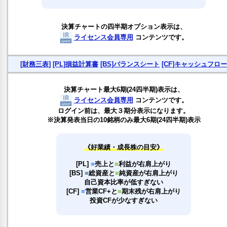
決算チャートの四半期オプション表示は、
ライセンス会員専用
コンテンツです。
[財務三表]
[PL]損益計算書
[BS]バランスシート
[CF]キャッシュフロー
決算チャート最大6期(24四半期)表示は、
ライセンス会員専用
コンテンツです。
ログイン前は、最大３期分表示になります。
※決算発表当日の10銘柄のみ最大6期(24四半期)表示
《好業績・成長株の目安》
[PL]
■
売上と
■
利益が右肩上がり
[BS]
■
総資産と
■
純資産が右肩上がり
自己資本比率が低すぎない
[CF]
■
営業CF+と
■
期末残が右肩上がり
投資CFが少なすぎない