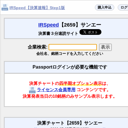
購入申込
ログ
IRSpeed【決算速報】Step1版
IRSpeed
【2659】サンエー
決算書３分速読サイト
企業検索:
会社名、銘柄コードを入力してください
Passportログインが必要な機能です
決算チャートの
四半期オプション表示
は、
ライセンス会員専用
コンテンツです。
決算発表当日の10銘柄のみサンプル表示します。
決算チャート【2659】サンエー