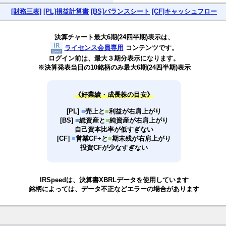
[財務三表]
[PL]損益計算書
[BS]バランスシート
[CF]キャッシュフロー
決算チャート最大6期(24四半期)表示は、
ライセンス会員専用
コンテンツです。
ログイン前は、最大３期分表示になります。
※決算発表当日の10銘柄のみ最大6期(24四半期)表示
《好業績・成長株の目安》
[PL]
■
売上と
■
利益が右肩上がり
[BS]
■
総資産と
■
純資産が右肩上がり
自己資本比率が低すぎない
[CF]
■
営業CF+と
■
期末残が右肩上がり
投資CFが少なすぎない
IRSpeedは、決算書XBRLデータを使用しています
銘柄によっては、データ不正などエラーの場合があります