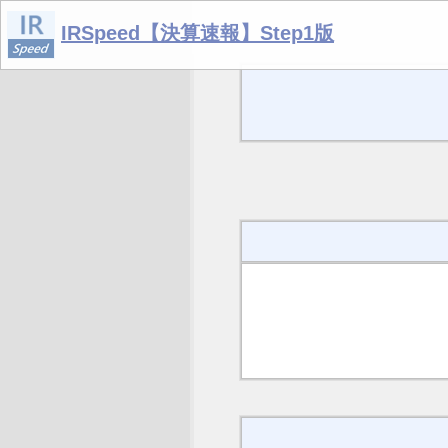
IRSpeed【決算速報】Step1版