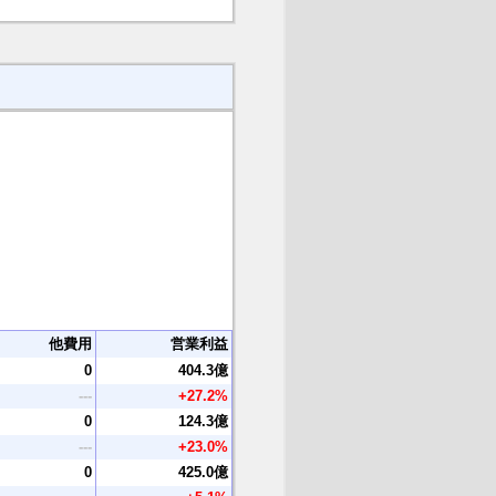
他費用
営業利益
0
404.3億
---
+27.2%
0
124.3億
---
+23.0%
0
425.0億