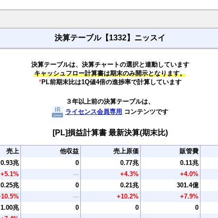
決算テーブル【1332】ニッスイ
決算テーブルは、決算チャートの選択と連動しています
キャッシュフロー計算書は期末のみ開示となります。
*
PL前期末比は1Q値4倍の進捗率で計算しています
３年以上前の決算テーブルは、
ライセンス会員専用
コンテンツです
[PL]損益計算書 最新決算(期末比)
売上
他収益
売上原価
販管費
0.93兆
0
0.77兆
0.11兆
+5.1%
---
+4.3%
+4.0%
0.25兆
0
0.21兆
301.4億
+10.5%
---
+10.2%
+7.9%
1.00兆
0
0
0