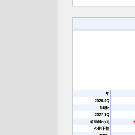
年
2026-4Q
前期比
2027-1Q
前期末比(x4)
今期予想