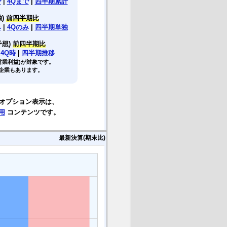
で
|
4Qまで
|
四半期累計
独)
前四半期比
み
|
4Qのみ
|
四半期単独
予想)
前四半期比
|
4Q時
|
四半期推移
営業利益)が対象です。
企業もあります。
オプション表示は、
用
コンテンツです。
最新決算(期末比)