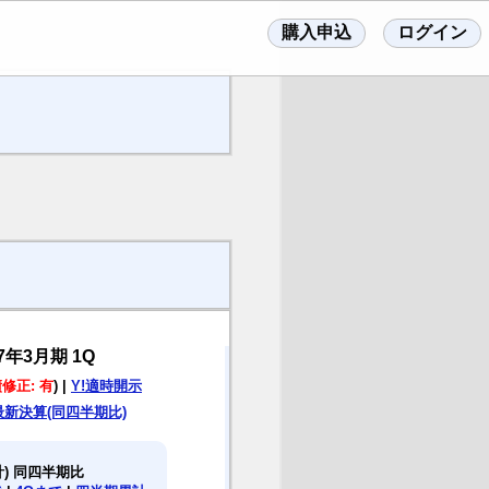
購入申込
ログイン
7年3月期 1Q
修正: 有
) |
Y!適時開示
最新決算(同四半期比)
計) 同四半期比