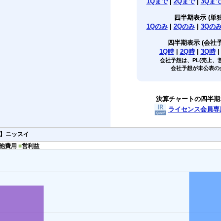
1Qまで
|
2Qまで
|
3Qま
四半期表示 (単
1Qのみ
|
2Qのみ
|
3Qの
四半期表示 (会社
1Q時
|
2Q時
|
3Q時
会社予想は、PL(売上、
会社予想が未公表の
決算チャートの四半期
ライセンス会員専
2】ニッスイ