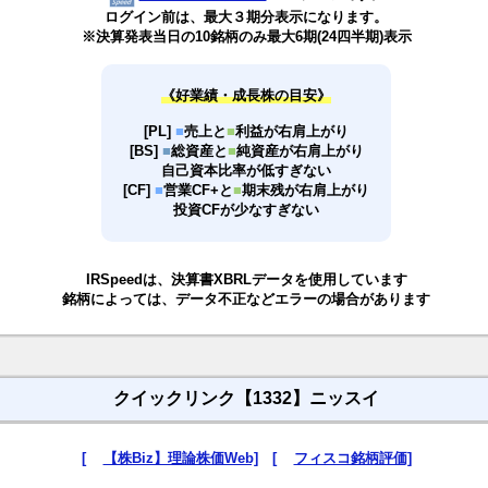
ログイン前は、最大３期分表示になります。
※決算発表当日の10銘柄のみ最大6期(24四半期)表示
《好業績・成長株の目安》
[PL]
■
売上と
■
利益が右肩上がり
[BS]
■
総資産と
■
純資産が右肩上がり
自己資本比率が低すぎない
[CF]
■
営業CF+と
■
期末残が右肩上がり
投資CFが少なすぎない
IRSpeedは、決算書XBRLデータを使用しています
銘柄によっては、データ不正などエラーの場合があります
クイックリンク【1332】ニッスイ
[
【株Biz】理論株価Web]
[
フィスコ銘柄評価]