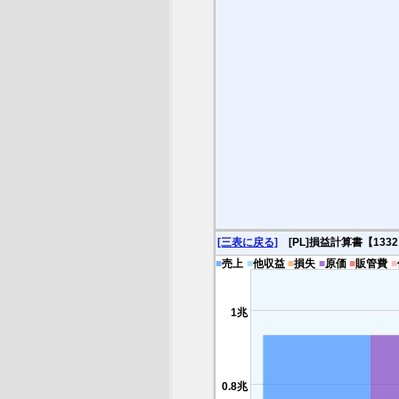
[三表に戻る]
[PL]損益計算書【133