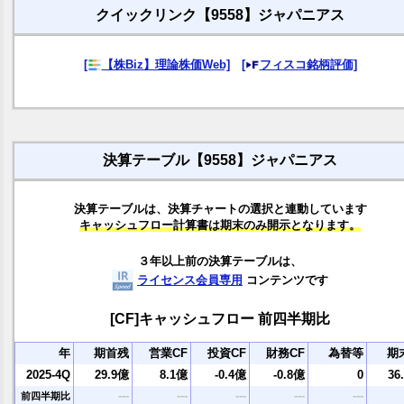
クイックリンク【9558】ジャパニアス
[
【株Biz】理論株価Web]
[
フィスコ銘柄評価]
決算テーブル【9558】ジャパニアス
決算テーブルは、決算チャートの選択と連動しています
キャッシュフロー計算書は期末のみ開示となります。
３年以上前の決算テーブルは、
ライセンス会員専用
コンテンツです
[CF]キャッシュフロー 前四半期比
年
期首残
営業CF
投資CF
財務CF
為替等
期
2025-4Q
29.9億
8.1億
-0.4億
-0.8億
0
36
---
---
---
---
---
前四半期比