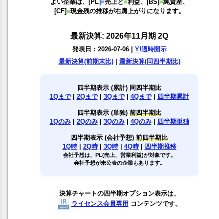
よい企業は、[PL]
■
売上と
■
利益、[BS]
■
純資産、
[CF]
■
現金残の推移が右肩上がりになります。
最新決算: 2026年11月期 2Q
発表日：2026-07-06 |
Y!適時開示
最新決算(前期末比)
|
最新決算(同四半期比)
四半期表示 (累計) 同四半期比
1Qまで
|
2Qまで
|
3Qまで
|
4Qまで
|
四半期累計
四半期表示 (単独)
前四半期比
1Qのみ
|
2Qのみ
|
3Qのみ
|
4Qのみ
|
四半期単独
四半期表示 (会社予想)
前四半期比
1Q時
|
2Q時
|
3Q時
|
4Q時
|
四半期推移
会社予想は、PL(売上、営業利益)が対象です。
会社予想が未公表の企業もあります。
決算チャートの四半期オプション表示は、
ライセンス会員専用
コンテンツです。