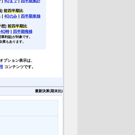
で
|
4Qまで
|
四半期累計
独)
前四半期比
み
|
4Qのみ
|
四半期単独
予想)
前四半期比
|
4Q時
|
四半期推移
営業利益)が対象です。
企業もあります。
オプション表示は、
用
コンテンツです。
最新決算(期末比)