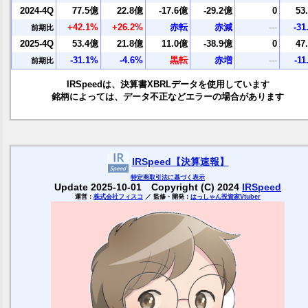
2024-4Q
77.5億
22.8億
-17.6億
-29.2億
0
53
+42.1%
+26.2%
赤転
赤減
---
-31
前期比
2025-4Q
53.4億
21.8億
11.0億
-38.9億
0
47
-31.1%
-4.6%
黒転
赤増
---
-11
前期比
IRSpeedは、決算書XBRLデータを使用しています
銘柄によっては、データ不正などエラーの場合があります
IRSpeed【決算速報】
特定商取引
法に基づく表示
Update 2025-10-01 Copyright (C) 2024
IRSpeed
運営：
株式会社フィスコ
／ 監修・開発：
はっしゃん投資家Vtuber