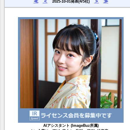
≪
＜
＞
≫
2025-10-01発表(4/5社)
AIアシスタント (ImageBuz所属)