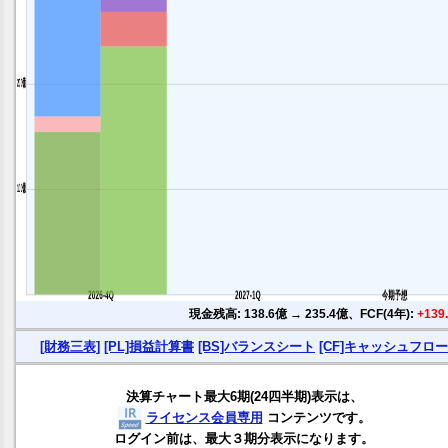
現金残高: 138.6億 → 235.4億、FCF(4年):
+139
[財務三表]
[PL]損益計算書
[BS]バランスシート
[CF]キャッシュフロー
決算チャート最大6期(24四半期)表示は、
ライセンス会員専用
コンテンツです。
ログイン前は、最大３期分表示になります。