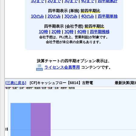
1Qまで
|
2Qまで
|
3Qまで
|
4Qまで
|
四半期累計
四半期表示 (単独)
前四半期比
1Qのみ
|
2Qのみ
|
3Qのみ
|
4Qのみ
|
四半期単独
四半期表示 (会社予想)
前四半期比
1Q時
|
2Q時
|
3Q時
|
4Q時
|
四半期推移
会社予想は、PL(売上、営業利益)が対象です。
会社予想が未公表の企業もあります。
決算チャートの四半期オプション表示は、
ライセンス会員専用
コンテンツです。
[三表に戻る]
[CF]キャッシュフロー【6814】古野電
最新決算(期