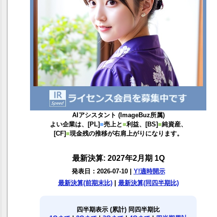
AIアシスタント (ImageBuz所属)
よい企業は、[PL]
■
売上と
■
利益、[BS]
■
純資産、
[CF]
■
現金残の推移が右肩上がりになります。
最新決算: 2027年2月期 1Q
発表日：2026-07-10 |
Y!適時開示
最新決算(前期末比)
|
最新決算(同四半期比)
四半期表示 (累計) 同四半期比