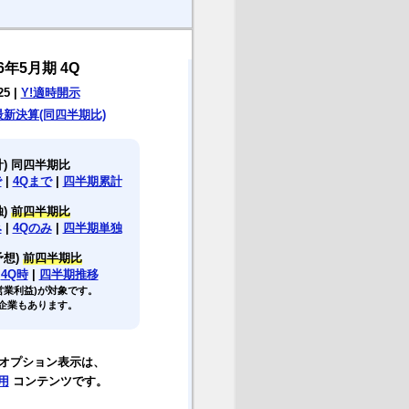
6年5月期 4Q
5 |
Y!適時開示
最新決算(同四半期比)
計) 同四半期比
で
|
4Qまで
|
四半期累計
独)
前四半期比
み
|
4Qのみ
|
四半期単独
予想)
前四半期比
|
4Q時
|
四半期推移
営業利益)が対象です。
企業もあります。
オプション表示は、
用
コンテンツです。