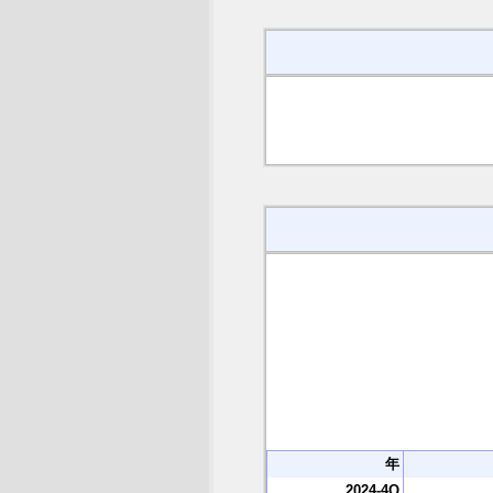
年
2024-4Q