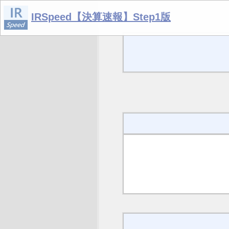
IRSpeed【決算速報】Step1版