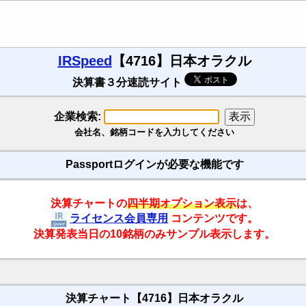
IRSpeed
【4716】日本オラクル
決算書３分速読サイト
企業検索:
会社名、銘柄コードを入力してください
Passportログインが必要な機能です
決算チャートの
四半期オプション表示
は、
ライセンス会員専用
コンテンツです。
決算発表当日の10銘柄のみサンプル表示します。
決算チャート【4716】日本オラクル