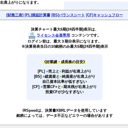
右肩上がりになります。
[財務三表]
[PL]損益計算書
[BS]バランスシート
[CF]キャッシュフロー
決算チャート最大6期(24四半期)表示は、
ライセンス会員専用
コンテンツです。
ログイン前は、最大３期分表示になります。
※決算発表当日の10銘柄のみ最大6期(24四半期)表示
《好業績・成長株の目安》
[PL]
■
売上と
■
利益が右肩上がり
[BS]
■
総資産と
■
純資産が右肩上がり
自己資本比率が低すぎない
[CF]
■
営業CF+と
■
期末残が右肩上がり
投資CFが少なすぎない
IRSpeedは、決算書XBRLデータを使用しています
銘柄によっては、データ不正などエラーの場合があります