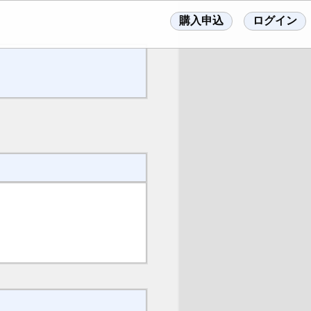
購入申込
ログイン