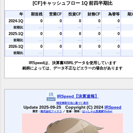
[CF]キャッシュフロー 1Q 前四半期比
年
期首残
営業CF
投資CF
財務CF
為替等
期
2024-1Q
0
0
0
0
0
---
---
---
---
---
前期比
2025-1Q
0
0
0
0
0
---
---
---
---
---
前期比
2026-1Q
0
0
0
0
0
---
---
---
---
---
前期比
IRSpeedは、決算書XBRLデータを使用しています
銘柄によっては、データ不正などエラーの場合があります
IRSpeed【決算速報】
特定商取引
法に基づく表示
Update 2025-09-25 Copyright (C) 2024
IRSpeed
運営：
株式会社フィスコ
／ 監修・開発：
はっしゃん投資家Vtuber