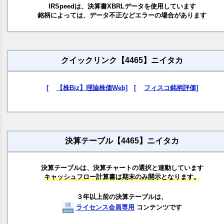
IRSpeedは、決算書XBRLデータを使用しています
銘柄によっては、データ不正などエラーの場合があります
クイックリンク【4465】ニイタカ
[
【株Biz】理論株価Web]
[
フィスコ銘柄評価]
決算テーブル【4465】ニイタカ
決算テーブルは、決算チャートの選択と連動しています
キャッシュフロー計算書は期末のみ開示となります。
３年以上前の決算テーブルは、
ライセンス会員専用
コンテンツです