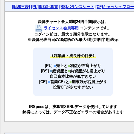
[財務三表]
[PL]損益計算書
[BS]バランスシート
[CF]キャッシュフロー
決算チャート最大6期(24四半期)表示は、
ライセンス会員専用
コンテンツです。
ログイン前は、最大３期分表示になります。
※決算発表当日の10銘柄のみ最大6期(24四半期)表示
《好業績・成長株の目安》
[PL]
■
売上と
■
利益が右肩上がり
[BS]
■
総資産と
■
純資産が右肩上がり
自己資本比率が低すぎない
[CF]
■
営業CF+と
■
期末残が右肩上がり
投資CFが少なすぎない
IRSpeedは、決算書XBRLデータを使用しています
銘柄によっては、データ不正などエラーの場合があります