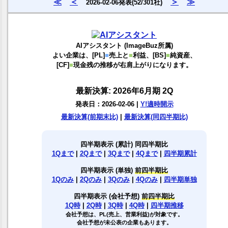
≪
＜
＞
≫
2026-02-06発表(52/301社)
AIアシスタント (ImageBuz所属)
よい企業は、[PL]
■
売上と
■
利益、[BS]
■
純資産、
[CF]
■
現金残の推移が右肩上がりになります。
最新決算: 2026年6月期 2Q
発表日：2026-02-06 |
Y!適時開示
最新決算(前期末比)
|
最新決算(同四半期比)
四半期表示 (累計) 同四半期比
1Qまで
|
2Qまで
|
3Qまで
|
4Qまで
|
四半期累計
四半期表示 (単独)
前四半期比
1Qのみ
|
2Qのみ
|
3Qのみ
|
4Qのみ
|
四半期単独
四半期表示 (会社予想)
前四半期比
1Q時
|
2Q時
|
3Q時
|
4Q時
|
四半期推移
会社予想は、PL(売上、営業利益)が対象です。
会社予想が未公表の企業もあります。