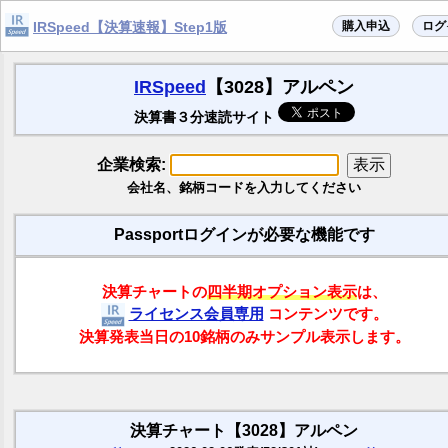
購入申込
ログ
IRSpeed【決算速報】Step1版
IRSpeed
【3028】アルペン
決算書３分速読サイト
企業検索:
会社名、銘柄コードを入力してください
Passportログインが必要な機能です
決算チャートの
四半期オプション表示
は、
ライセンス会員専用
コンテンツです。
決算発表当日の10銘柄のみサンプル表示します。
決算チャート【3028】アルペン