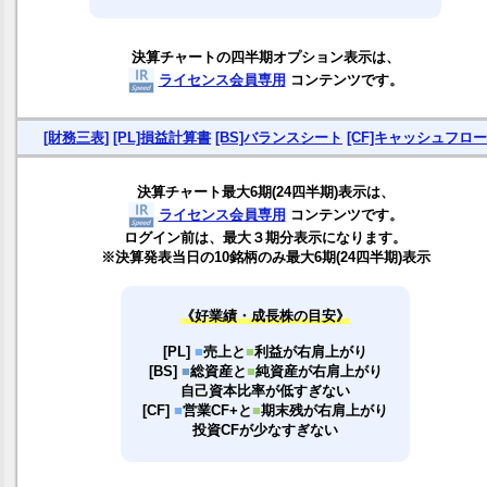
決算チャートの四半期オプション表示は、
ライセンス会員専用
コンテンツです。
[財務三表]
[PL]損益計算書
[BS]バランスシート
[CF]キャッシュフロー
決算チャート最大6期(24四半期)表示は、
ライセンス会員専用
コンテンツです。
ログイン前は、最大３期分表示になります。
※決算発表当日の10銘柄のみ最大6期(24四半期)表示
《好業績・成長株の目安》
[PL]
■
売上と
■
利益が右肩上がり
[BS]
■
総資産と
■
純資産が右肩上がり
自己資本比率が低すぎない
[CF]
■
営業CF+と
■
期末残が右肩上がり
投資CFが少なすぎない