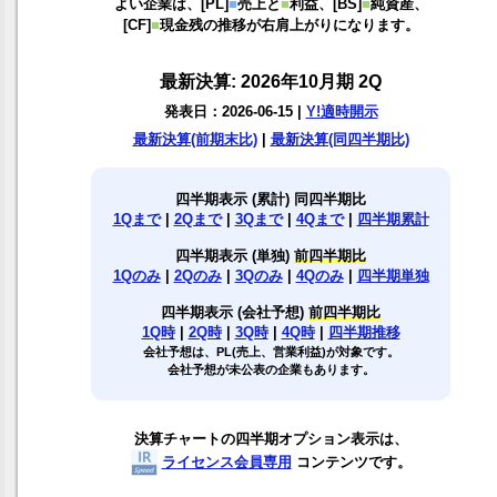
よい企業は、[PL]
■
売上と
■
利益、[BS]
■
純資産、
[CF]
■
現金残の推移が右肩上がりになります。
最新決算: 2026年10月期 2Q
発表日：2026-06-15 |
Y!適時開示
最新決算(前期末比)
|
最新決算(同四半期比)
四半期表示 (累計) 同四半期比
1Qまで
|
2Qまで
|
3Qまで
|
4Qまで
|
四半期累計
四半期表示 (単独)
前四半期比
1Qのみ
|
2Qのみ
|
3Qのみ
|
4Qのみ
|
四半期単独
四半期表示 (会社予想)
前四半期比
1Q時
|
2Q時
|
3Q時
|
4Q時
|
四半期推移
会社予想は、PL(売上、営業利益)が対象です。
会社予想が未公表の企業もあります。
決算チャートの四半期オプション表示は、
ライセンス会員専用
コンテンツです。