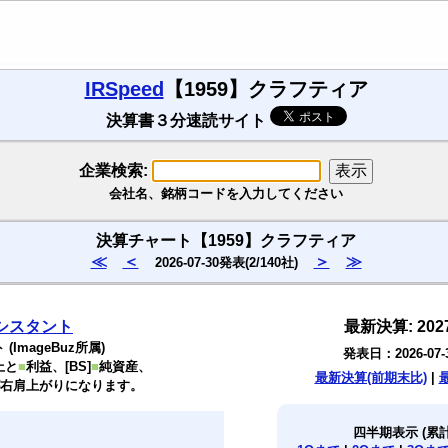
IRSpeed
【1959】クラフティア
決算書３分速読サイト
企業検索:
会社名、銘柄コードを入力してください
決算チャート【1959】クラフティア
≪
＜
＞
≫
2026-07-30発表(2/140社)
最新決算: 202
(ImageBuz所属)
発表日：2026-07-3
上と
■
利益、[BS]
■
純資産、
最新決算(前期末比)
|
右肩上がりになります。
四半期表示 (累