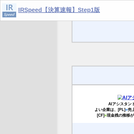
IRSpeed【決算速報】Step1版
AIアシスタント 
よい企業は、[PL]
■
売
[CF]
■
現金残の推移が