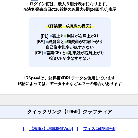
ログイン前は、最大３期分表示になります。
※決算発表当日の10銘柄のみ最大6期(24四半期)表示
《好業績・成長株の目安》
[PL]
■
売上と
■
利益が右肩上がり
[BS]
■
総資産と
■
純資産が右肩上がり
自己資本比率が低すぎない
[CF]
■
営業CF+と
■
期末残が右肩上がり
投資CFが少なすぎない
IRSpeedは、決算書XBRLデータを使用しています
銘柄によっては、データ不正などエラーの場合があります
クイックリンク【1959】クラフティア
[
【株Biz】理論株価Web]
[
フィスコ銘柄評価]