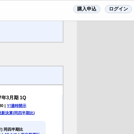
購入申込
ログイン
7年3月期 1Q
0 |
Y!適時開示
最新決算(同四半期比)
計) 同四半期比