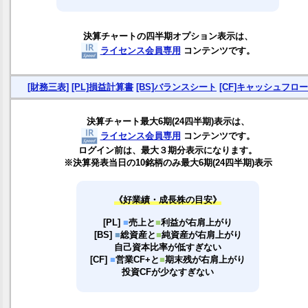
決算チャートの四半期オプション表示は、
ライセンス会員専用
コンテンツです。
[財務三表]
[PL]損益計算書
[BS]バランスシート
[CF]キャッシュフロー
決算チャート最大6期(24四半期)表示は、
ライセンス会員専用
コンテンツです。
ログイン前は、最大３期分表示になります。
※決算発表当日の10銘柄のみ最大6期(24四半期)表示
《好業績・成長株の目安》
[PL]
■
売上と
■
利益が右肩上がり
[BS]
■
総資産と
■
純資産が右肩上がり
自己資本比率が低すぎない
[CF]
■
営業CF+と
■
期末残が右肩上がり
投資CFが少なすぎない