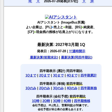
≪
＜
＞
≫
2026-07-28発表(2/37社)
AIアシスタント (ImageBuz所属)
よい企業は、[PL]
■
売上と
■
利益、[BS]
■
純資産、
[CF]
■
現金残の推移が右肩上がりになります。
最新決算: 2027年3月期 1Q
発表日：2026-07-28 |
Y!適時開示
最新決算(前期末比)
|
最新決算(同四半期比)
四半期表示 (累計) 同四半期比
1Qまで
|
2Qまで
|
3Qまで
|
4Qまで
|
四半期累計
四半期表示 (単独)
前四半期比
1Qのみ
|
2Qのみ
|
3Qのみ
|
4Qのみ
|
四半期単独
四半期表示 (会社予想)
前四半期比
1Q時
|
2Q時
|
3Q時
|
4Q時
|
四半期推移
会社予想は、PL(売上、営業利益)が対象です。
会社予想が未公表の企業もあります。