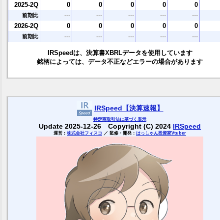
2025-2Q
0
0
0
0
0
---
---
---
---
---
前期比
2026-2Q
0
0
0
0
0
---
---
---
---
---
前期比
IRSpeedは、決算書XBRLデータを使用しています
銘柄によっては、データ不正などエラーの場合があります
IRSpeed【決算速報】
特定商取引
法に基づく表示
Update 2025-12-26 Copyright (C) 2024
IRSpeed
運営：
株式会社フィスコ
／ 監修・開発：
はっしゃん投資家Vtuber