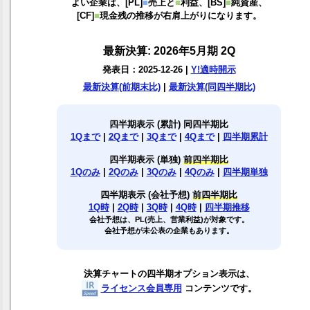
よい企業は、[PL]
■
売上と
■
利益、[BS]
■
純資産、
[CF]
■
現金残の推移が右肩上がりになります。
最新決算: 2026年5月期 2Q
発表日：2025-12-26 |
Y!適時開示
最新決算(前期末比)
|
最新決算(同四半期比)
四半期表示 (累計) 同四半期比
1Qまで
|
2Qまで
|
3Qまで
|
4Qまで
|
四半期累計
四半期表示 (単独)
前四半期比
1Qのみ
|
2Qのみ
|
3Qのみ
|
4Qのみ
|
四半期単独
四半期表示 (会社予想)
前四半期比
1Q時
|
2Q時
|
3Q時
|
4Q時
|
四半期推移
会社予想は、PL(売上、営業利益)が対象です。
会社予想が未公表の企業もあります。
決算チャートの四半期オプション表示は、
ライセンス会員専用
コンテンツです。