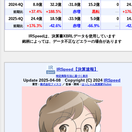
2024-4Q
8.8億
32.2億
-31.8億
15.2億
0
24
+37.4%
+188.5%
赤増
黒転
---
+176
前期比
2025-4Q
24.4億
18.5億
-33.9億
5.0億
0
14
+176.3%
-42.6%
赤増
-66.9%
---
-42
前期比
IRSpeedは、決算書XBRLデータを使用しています
銘柄によっては、データ不正などエラーの場合があります
IRSpeed【決算速報】
特定商取引
法に基づく表示
Update 2025-04-08 Copyright (C) 2024
IRSpeed
運営：
株式会社フィスコ
／ 監修・開発：
はっしゃん投資家Vtuber