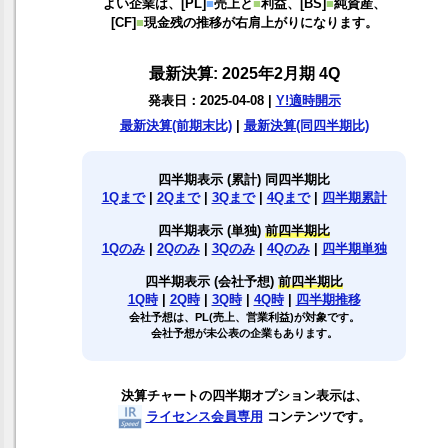
よい企業は、[PL]
■
売上と
■
利益、[BS]
■
純資産、
[CF]
■
現金残の推移が右肩上がりになります。
最新決算: 2025年2月期 4Q
発表日：2025-04-08 |
Y!適時開示
最新決算(前期末比)
|
最新決算(同四半期比)
四半期表示 (累計) 同四半期比
1Qまで
|
2Qまで
|
3Qまで
|
4Qまで
|
四半期累計
四半期表示 (単独)
前四半期比
1Qのみ
|
2Qのみ
|
3Qのみ
|
4Qのみ
|
四半期単独
四半期表示 (会社予想)
前四半期比
1Q時
|
2Q時
|
3Q時
|
4Q時
|
四半期推移
会社予想は、PL(売上、営業利益)が対象です。
会社予想が未公表の企業もあります。
決算チャートの四半期オプション表示は、
ライセンス会員専用
コンテンツです。