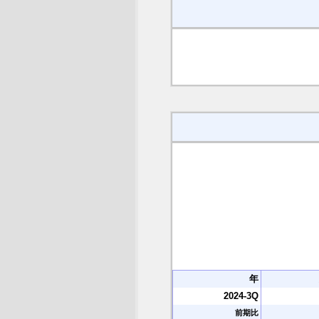
年
2024-3Q
前期比