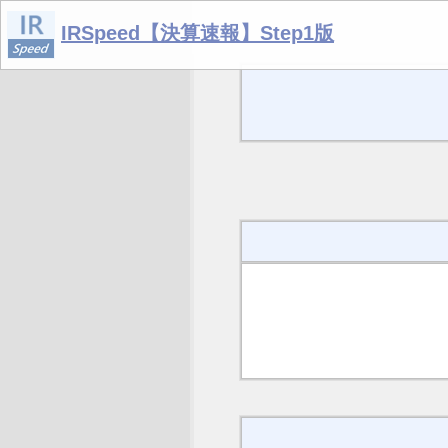
IRSpeed【決算速報】Step1版