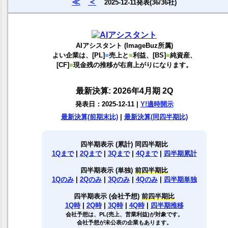
≪
＜
2025-12-11発表(36/36社)
AIアシスタント (ImageBuz所属)
よい企業は、[PL]
■
売上と
■
利益、[BS]
■
純資産、
[CF]
■
現金残の推移が右肩上がりになります。
最新決算: 2026年4月期 2Q
発表日：2025-12-11 |
Y!適時開示
最新決算(前期末比)
|
最新決算(同四半期比)
四半期表示 (累計) 同四半期比
1Qまで
|
2Qまで
|
3Qまで
|
4Qまで
|
四半期累計
四半期表示 (単独)
前四半期比
1Qのみ
|
2Qのみ
|
3Qのみ
|
4Qのみ
|
四半期単独
四半期表示 (会社予想)
前四半期比
1Q時
|
2Q時
|
3Q時
|
4Q時
|
四半期推移
会社予想は、PL(売上、営業利益)が対象です。
会社予想が未公表の企業もあります。