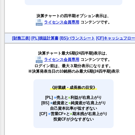
決算チャートの四半期オプション表示は、
ライセンス会員専用
コンテンツです。
[財務三表]
[PL]損益計算書
[BS]バランスシート
[CF]キャッシュフロー
決算チャート最大6期(24四半期)表示は、
ライセンス会員専用
コンテンツです。
ログイン前は、最大３期分表示になります。
※決算発表当日の10銘柄のみ最大6期(24四半期)表示
《好業績・成長株の目安》
[PL]
■
売上と
■
利益が右肩上がり
[BS]
■
総資産と
■
純資産が右肩上がり
自己資本比率が低すぎない
[CF]
■
営業CF+と
■
期末残が右肩上がり
投資CFが少なすぎない