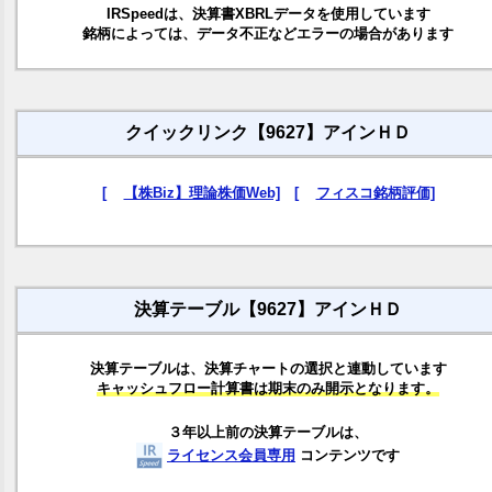
IRSpeedは、決算書XBRLデータを使用しています
銘柄によっては、データ不正などエラーの場合があります
クイックリンク【9627】アインＨＤ
[
【株Biz】理論株価Web]
[
フィスコ銘柄評価]
決算テーブル【9627】アインＨＤ
決算テーブルは、決算チャートの選択と連動しています
キャッシュフロー計算書は期末のみ開示となります。
３年以上前の決算テーブルは、
ライセンス会員専用
コンテンツです