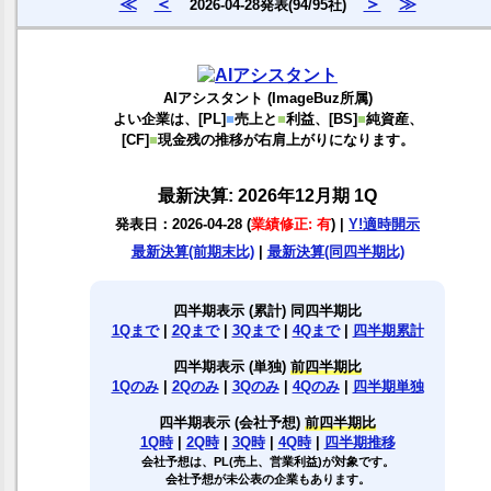
≪
＜
＞
≫
2026-04-28発表(94/95社)
AIアシスタント (ImageBuz所属)
よい企業は、[PL]
■
売上と
■
利益、[BS]
■
純資産、
[CF]
■
現金残の推移が右肩上がりになります。
最新決算: 2026年12月期 1Q
発表日：2026-04-28 (
業績修正: 有
) |
Y!適時開示
最新決算(前期末比)
|
最新決算(同四半期比)
四半期表示 (累計) 同四半期比
1Qまで
|
2Qまで
|
3Qまで
|
4Qまで
|
四半期累計
四半期表示 (単独)
前四半期比
1Qのみ
|
2Qのみ
|
3Qのみ
|
4Qのみ
|
四半期単独
四半期表示 (会社予想)
前四半期比
1Q時
|
2Q時
|
3Q時
|
4Q時
|
四半期推移
会社予想は、PL(売上、営業利益)が対象です。
会社予想が未公表の企業もあります。