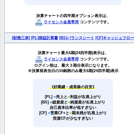
決算チャートの四半期オプション表示は、
ライセンス会員専用
コンテンツです。
[財務三表]
[PL]損益計算書
[BS]バランスシート
[CF]キャッシュフロー
決算チャート最大6期(24四半期)表示は、
ライセンス会員専用
コンテンツです。
ログイン前は、最大３期分表示になります。
※決算発表当日の10銘柄のみ最大6期(24四半期)表示
《好業績・成長株の目安》
[PL]
■
売上と
■
利益が右肩上がり
[BS]
■
総資産と
■
純資産が右肩上がり
自己資本比率が低すぎない
[CF]
■
営業CF+と
■
期末残が右肩上がり
投資CFが少なすぎない