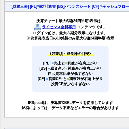
[財務三表]
[PL]損益計算書
[BS]バランスシート
[CF]キャッシュフロー
決算チャート最大6期(24四半期)表示は、
ライセンス会員専用
コンテンツです。
ログイン前は、最大３期分表示になります。
※決算発表当日の10銘柄のみ最大6期(24四半期)表示
《好業績・成長株の目安》
[PL]
■
売上と
■
利益が右肩上がり
[BS]
■
総資産と
■
純資産が右肩上がり
自己資本比率が低すぎない
[CF]
■
営業CF+と
■
期末残が右肩上がり
投資CFが少なすぎない
IRSpeedは、決算書XBRLデータを使用しています
銘柄によっては、データ不正などエラーの場合があります