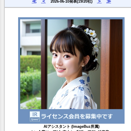
≪
＜
＞
≫
2026-06-10発表(19/20社)
AIアシスタント (ImageBuz所属)